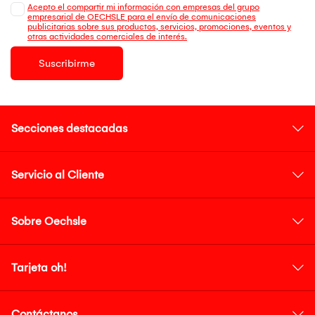
Acepto el compartir mi información con empresas del grupo
empresarial de OECHSLE para el envío de comunicaciones
publicitarias sobre sus productos, servicios, promociones, eventos y
otras actividades comerciales de interés.
Suscribirme
Secciones destacadas
Servicio al Cliente
Sobre Oechsle
Tarjeta oh!
Contáctanos