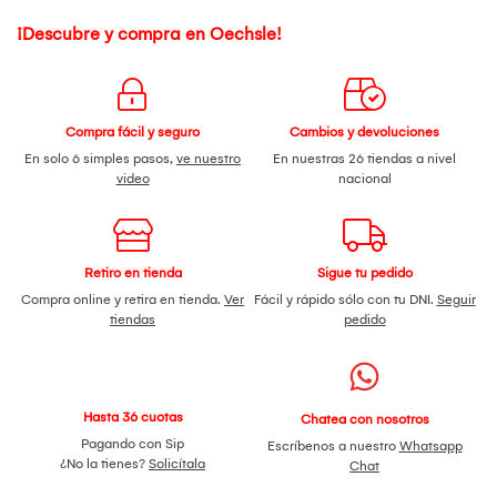
¡Descubre y compra en Oechsle!
Compra fácil y seguro
Cambios y devoluciones
En solo 6 simples pasos,
ve nuestro
En nuestras 26 tiendas a nivel
video
nacional
Retiro en tienda
Sigue tu pedido
Compra online y retira en tienda.
Ver
Fácil y rápido sólo con tu DNI.
Seguir
tiendas
pedido
Hasta 36 cuotas
Chatea con nosotros
Pagando con Sip
Escríbenos a nuestro
Whatsapp
¿No la tienes?
Solicítala
Chat