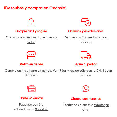
¡Descubre y compra en Oechsle!
Compra fácil y seguro
Cambios y devoluciones
En solo 6 simples pasos,
ve nuestro
En nuestras 26 tiendas a nivel
video
nacional
Retiro en tienda
Sigue tu pedido
Compra online y retira en tienda.
Ver
Fácil y rápido sólo con tu DNI.
Seguir
tiendas
pedido
Hasta 36 cuotas
Chatea con nosotros
Pagando con Sip
Escríbenos a nuestro
Whatsapp
¿No la tienes?
Solicítala
Chat