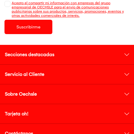
Acepto el compartir mi información con empresas del grupo
empresarial de OECHSLE para el envío de comunicaciones
publicitarias sobre sus productos, servicios, promociones, eventos y
otras actividades comerciales de interés.
Suscribirme
Secciones destacadas
Servicio al Cliente
Sobre Oechsle
Tarjeta oh!
Contáctanos