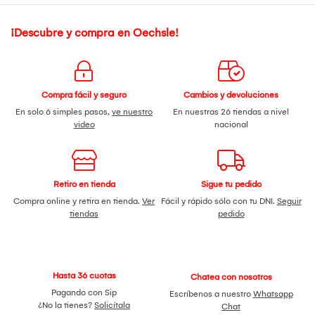
¡Descubre y compra en Oechsle!
Compra fácil y seguro
Cambios y devoluciones
En solo 6 simples pasos,
ve nuestro
En nuestras 26 tiendas a nivel
video
nacional
Retiro en tienda
Sigue tu pedido
Compra online y retira en tienda.
Ver
Fácil y rápido sólo con tu DNI.
Seguir
tiendas
pedido
Hasta 36 cuotas
Chatea con nosotros
Pagando con Sip
Escríbenos a nuestro
Whatsapp
¿No la tienes?
Solicítala
Chat