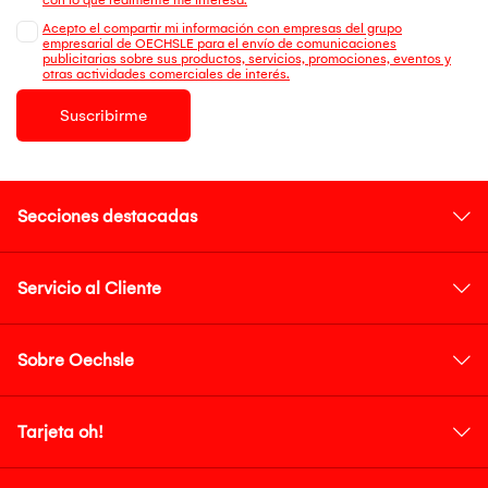
Acepto el compartir mi información con empresas del grupo
empresarial de OECHSLE para el envío de comunicaciones
publicitarias sobre sus productos, servicios, promociones, eventos y
otras actividades comerciales de interés.
Suscribirme
Secciones destacadas
Servicio al Cliente
Sobre Oechsle
Tarjeta oh!