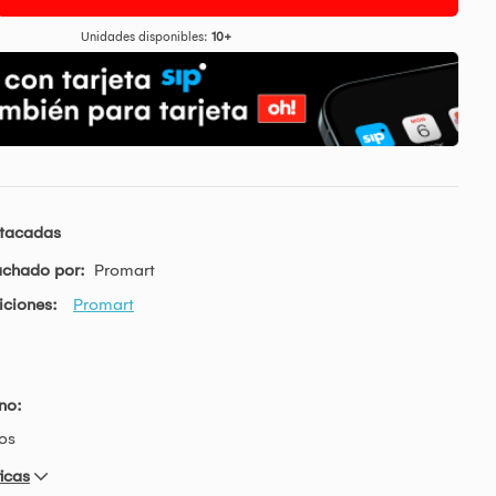
Unidades disponibles:
10+
stacadas
achado por:
Promart
iciones:
Promart
:
eno:
os
icas