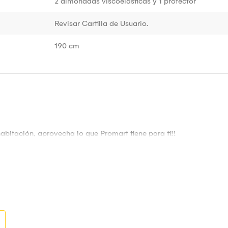
2 almohadas viscoelásticas y 1 protector
Revisar Cartilla de Usuario.
190 cm
bitación, aprovecha lo que Promart tiene para ti!!