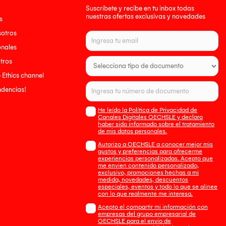
Suscríbete y recibe en tu inbox todas
nuestras ofertas exclusivas y novedades
s
sotros
onales
tros
- Ethics channel
endencias!
He leído la Política de Privacidad de
Canales Digitales OECHSLE y declaro
haber sido informado sobre el tratamiento
de mis datos personales.
Autorizo a OECHSLE a conocer mejor mis
gustos y preferencias para ofrecerme
experiencias personalizadas. Acepto que
me envien contenido personalizado,
exclusivo, promociones hechas a mi
medida, novedades, descuentos
especiales, eventos y todo lo que se alinee
con lo que realmente me interesa.
Acepto el compartir mi información con
empresas del grupo empresarial de
OECHSLE para el envío de