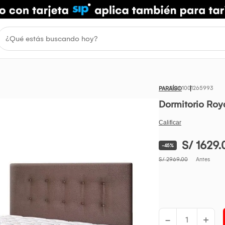
1001265993
PARAÍSO
Dormitorio Roya
S/ 1629.
-45%
S/ 2969.00
Antes
-
+