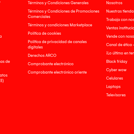
?
Términos y Condiciones Generales
Nosotros
Términos y Condiciones de Promociones
Nuestras tienda
Comerciales
Trabaja con no
Términos y condiciones Marketplace
Ventas instituci
Política de cookies
a
Vende con noso
Política de privacidad de canales
Canal de ética 
digitales
¡Lo último en t
Derechos ARCO
nas de
Black friday
Comprobante electrónico
Cyber wow
Comprobante electrónico oriente
atos
Celulares
EE)
Laptops
Televisores