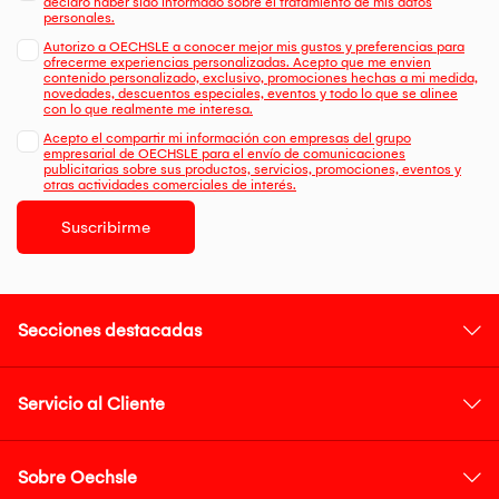
declaro haber sido informado sobre el tratamiento de mis datos
personales.
Autorizo a OECHSLE a conocer mejor mis gustos y preferencias para
ofrecerme experiencias personalizadas. Acepto que me envien
contenido personalizado, exclusivo, promociones hechas a mi medida,
novedades, descuentos especiales, eventos y todo lo que se alinee
con lo que realmente me interesa.
Acepto el compartir mi información con empresas del grupo
empresarial de OECHSLE para el envío de comunicaciones
publicitarias sobre sus productos, servicios, promociones, eventos y
otras actividades comerciales de interés.
Suscribirme
Secciones destacadas
Servicio al Cliente
Sobre Oechsle