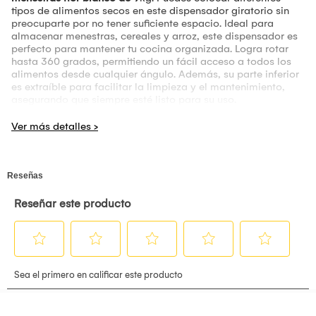
tipos de alimentos secos en este dispensador giratorio sin
preocuparte por no tener suficiente espacio. Ideal para
almacenar menestras, cereales y arroz, este dispensador es
perfecto para mantener tu cocina organizada. Logra rotar
hasta 360 grados, permitiendo un fácil acceso a todos los
alimentos desde cualquier ángulo. Además, su parte inferior
es extraíble para facilitar la limpieza y el mantenimiento,
asegurando que siempre esté listo para su uso.
Observaciones adicionales: las fotografías y descripción del
producto son referenciales. Producto sujeto a stock de
colores. Garantía: 7 días por daños de fábrica. El Modelo de
los(el) regalo(s) está sujeto a disponibilidad de stock y
colores.
• Portatil: Si
• Material: Acrilico
• Modelo: CO30395
• Codigo: CO30395