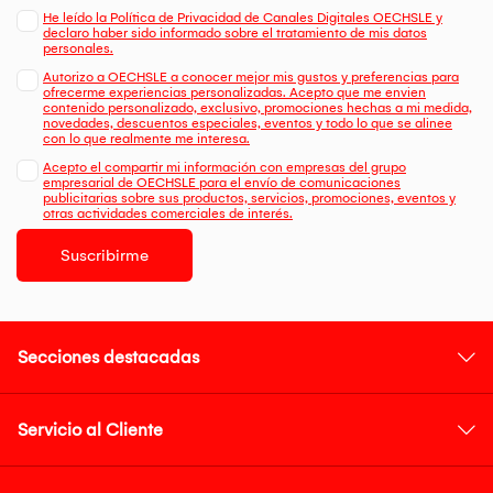
He leído la Política de Privacidad de Canales Digitales OECHSLE y
declaro haber sido informado sobre el tratamiento de mis datos
personales.
Autorizo a OECHSLE a conocer mejor mis gustos y preferencias para
ofrecerme experiencias personalizadas. Acepto que me envien
contenido personalizado, exclusivo, promociones hechas a mi medida,
novedades, descuentos especiales, eventos y todo lo que se alinee
con lo que realmente me interesa.
Acepto el compartir mi información con empresas del grupo
empresarial de OECHSLE para el envío de comunicaciones
publicitarias sobre sus productos, servicios, promociones, eventos y
otras actividades comerciales de interés.
Suscribirme
Secciones destacadas
Servicio al Cliente