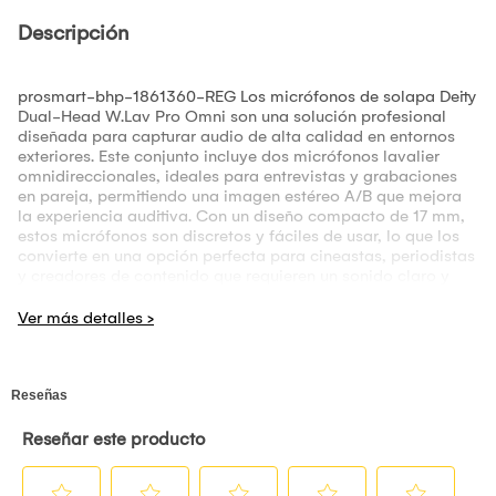
Descripción
prosmart-bhp-1861360-REG Los micrófonos de solapa Deity
Dual-Head W.Lav Pro Omni son una solución profesional
diseñada para capturar audio de alta calidad en entornos
exteriores. Este conjunto incluye dos micrófonos lavalier
omnidireccionales, ideales para entrevistas y grabaciones
en pareja, permitiendo una imagen estéreo A/B que mejora
la experiencia auditiva. Con un diseño compacto de 17 mm,
estos micrófonos son discretos y fáciles de usar, lo que los
convierte en una opción perfecta para cineastas, periodistas
y creadores de contenido que requieren un sonido claro y
profesional en sus producciones. Cada micrófono viene
equipado con un kit de exterior de Bubblebee, que incluye
pantallas de viento de pelo y otros accesorios esenciales
para garantizar resultados óptimos en condiciones al aire
libre. Su diseño impermeable IP57 proporciona una
protección adicional contra la humedad y el polvo, lo que
permite su uso en diversas condiciones climáticas sin
comprometer la calidad del audio. Además, el conector de
3.5 mm, disponible en versiones de bloqueo y no bloqueo,
asegura una conexión segura y confiable a dispositivos
como el grabador estéreo PR-2. La versatilidad de estos