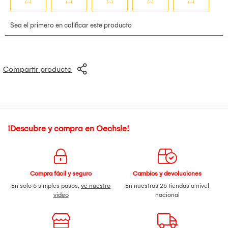
micrófonos los hace adecuados para una amplia gama de
aplicaciones, desde entrevistas en la calle hasta
producciones cinematográficas en exteriores. Con la
inclusión de pantallas de espuma y un clip de doble cabeza,
se facilita la colocación y el uso de los micrófonos,
asegurando que se mantengan en su lugar durante la
grabación. En resumen, los Deity Dual-Head W.Lav Pro Omni
Compartir producto
son una herramienta esencial para quienes buscan una
solución de audio portátil y de alta calidad, capaz de
adaptarse a diferentes entornos y necesidades de grabación.
¡Descubre y compra en Oechsle!
Compra fácil y seguro
Cambios y devoluciones
En solo 6 simples pasos,
ve nuestro
En nuestras 26 tiendas a nivel
video
nacional