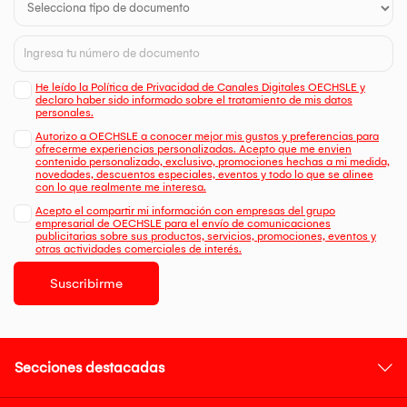
He leído la Política de Privacidad de Canales Digitales OECHSLE y
declaro haber sido informado sobre el tratamiento de mis datos
personales.
Autorizo a OECHSLE a conocer mejor mis gustos y preferencias para
ofrecerme experiencias personalizadas. Acepto que me envien
contenido personalizado, exclusivo, promociones hechas a mi medida,
novedades, descuentos especiales, eventos y todo lo que se alinee
con lo que realmente me interesa.
Acepto el compartir mi información con empresas del grupo
empresarial de OECHSLE para el envío de comunicaciones
publicitarias sobre sus productos, servicios, promociones, eventos y
otras actividades comerciales de interés.
Suscribirme
Secciones destacadas