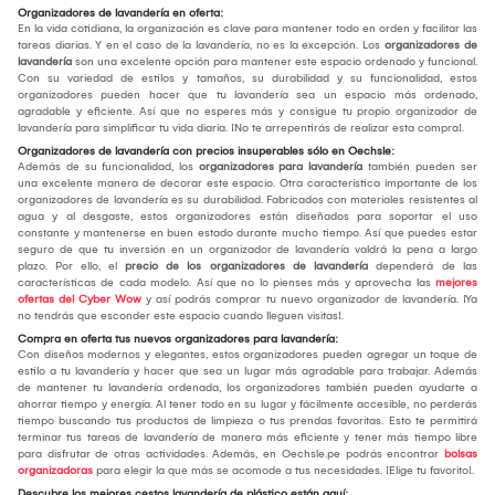
Organizadores de lavandería en oferta:
En la vida cotidiana, la organización es clave para mantener todo en orden y facilitar las
tareas diarias. Y en el caso de la lavandería, no es la excepción. Los
organizadores de
lavandería
son una excelente opción para mantener este espacio ordenado y funcional.
Con su variedad de estilos y tamaños, su durabilidad y su funcionalidad, estos
organizadores pueden hacer que tu lavandería sea un espacio más ordenado,
agradable y eficiente. Así que no esperes más y consigue tu propio organizador de
lavandería para simplificar tu vida diaria. ¡No te arrepentirás de realizar esta compra!.
Organizadores de lavandería con precios insuperables sólo en Oechsle:
Además de su funcionalidad, los
organizadores para lavandería
también pueden ser
una excelente manera de decorar este espacio. Otra característica importante de los
organizadores de lavandería es su durabilidad. Fabricados con materiales resistentes al
agua y al desgaste, estos organizadores están diseñados para soportar el uso
constante y mantenerse en buen estado durante mucho tiempo. Así que puedes estar
seguro de que tu inversión en un organizador de lavandería valdrá la pena a largo
plazo. Por ello, el
precio de los organizadores de lavandería
dependerá de las
características de cada modelo. Así que no lo pienses más y aprovecha las
mejores
ofertas del Cyber Wow
y así podrás comprar tu nuevo organizador de lavandería. ¡Ya
no tendrás que esconder este espacio cuando lleguen visitas!.
Compra en oferta tus nuevos organizadores para lavandería:
Con diseños modernos y elegantes, estos organizadores pueden agregar un toque de
estilo a tu lavandería y hacer que sea un lugar más agradable para trabajar. Además
de mantener tu lavandería ordenada, los organizadores también pueden ayudarte a
ahorrar tiempo y energía. Al tener todo en su lugar y fácilmente accesible, no perderás
tiempo buscando tus productos de limpieza o tus prendas favoritas. Esto te permitirá
terminar tus tareas de lavandería de manera más eficiente y tener más tiempo libre
para disfrutar de otras actividades. Además, en Oechsle.pe podrás encontrar
bolsas
organizadoras
para elegir la que más se acomode a tus necesidades. ¡Elige tu favorito!.
Descubre los mejores cestos lavandería de plástico están aquí: