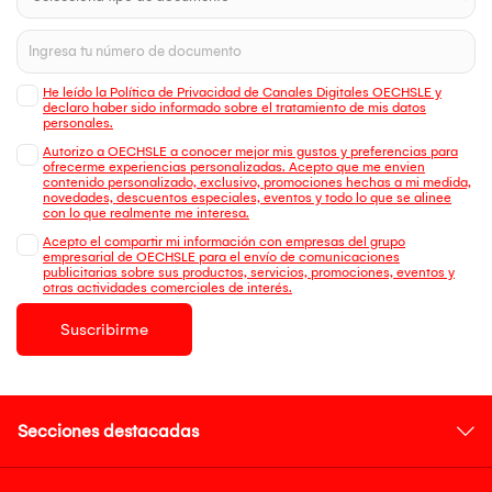
He leído la Política de Privacidad de Canales Digitales OECHSLE y
declaro haber sido informado sobre el tratamiento de mis datos
personales.
Autorizo a OECHSLE a conocer mejor mis gustos y preferencias para
ofrecerme experiencias personalizadas. Acepto que me envien
contenido personalizado, exclusivo, promociones hechas a mi medida,
novedades, descuentos especiales, eventos y todo lo que se alinee
con lo que realmente me interesa.
Acepto el compartir mi información con empresas del grupo
empresarial de OECHSLE para el envío de comunicaciones
publicitarias sobre sus productos, servicios, promociones, eventos y
otras actividades comerciales de interés.
Suscribirme
Secciones destacadas