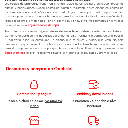
Los
cestos de lavandería
vienen en una diversidad de estilos para satisfacer todos los
gustos y necesidades. Desde cestos de plástico resistente hasta elegantes cestos de
mimbre, y modernos diseños de metal o tela, hay un cesto para cada hogar. También
existen opciones con compartimentos separados, lo que facilita la separación de la
ropa por colores o materiales. Ten en cuenta que en nuestra web también encontrarás
precios bajos en
organizadores de ropa
.
Por si fuera poco, estos
organizadores de lavandería
también pueden ser también un
elemento decorativo. No necesitas esconderlos en un armario o detrás de una puerta.
Al contrario, elige un cesto con un diseño que te guste y déjalo a la vista. No solo
añadirá un toque de estilo a tu habitación, sino que también te recordará cuándo es
hora de empezar a lavar la ropa que tienes acumulada. Recuerda que gracias a los
Black Weekend
podrás realizar tu compra con grandes descuentos y promociones.
¡Descubre y compra en Oechsle!
Compra fácil y seguro
Cambios y devoluciones
En solo 6 simples pasos,
ve nuestro
En nuestras 26 tiendas a nivel
video
nacional