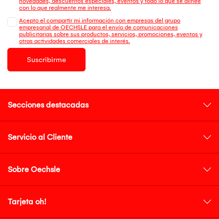
novedades, descuentos especiales, eventos y todo lo que se alinee
con lo que realmente me interesa.
Acepto el compartir mi información con empresas del grupo
empresarial de OECHSLE para el envío de comunicaciones
publicitarias sobre sus productos, servicios, promociones, eventos y
otras actividades comerciales de interés.
Suscribirme
Secciones destacadas
Servicio al Cliente
Sobre Oechsle
Tarjeta oh!