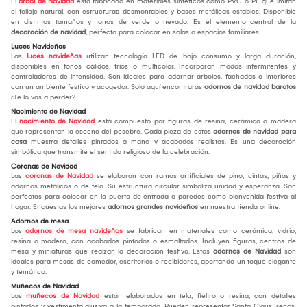
El
árbol de Navidad
está fabricado en materiales sintéticos como PVC o PE que imitan
el follaje natural, con estructuras desmontables y bases metálicas estables. Disponible
en distintos tamaños y tonos de verde o nevado. Es el elemento central de la
decoración de navidad
, perfecto para colocar en salas o espacios familiares.
Luces Navideñas
Las
luces navideñas
utilizan tecnología LED de bajo consumo y larga duración,
disponibles en tonos cálidos, fríos o multicolor. Incorporan modos intermitentes y
controladores de intensidad. Son ideales para adornar árboles, fachadas o interiores
con un ambiente festivo y acogedor. Solo aquí encontrarás
adornos de navidad baratos
¿Te lo vas a perder?
Nacimiento de Navidad
El
nacimiento de Navidad
está compuesto por figuras de resina, cerámica o madera
que representan la escena del pesebre. Cada pieza de estos
adornos de navidad para
casa
muestra detalles pintados a mano y acabados realistas. Es una decoración
simbólica que transmite el sentido religioso de la celebración.
Coronas de Navidad
Las
coronas de Navidad
se elaboran con ramas artificiales de pino, cintas, piñas y
adornos metálicos o de tela. Su estructura circular simboliza unidad y esperanza. Son
perfectas para colocar en la puerta de entrada o paredes como bienvenida festiva al
hogar. Encuestas los mejores
adornos grandes navideños
en nuestra tienda online.
Adornos de mesa
Los
adornos de mesa navideños
se fabrican en materiales como cerámica, vidrio,
resina o madera, con acabados pintados o esmaltados. Incluyen figuras, centros de
mesa y miniaturas que realzan la decoración festiva. Estos
adornos de Navidad
son
ideales para mesas de comedor, escritorios o recibidores, aportando un toque elegante
y temático.
Muñecos de Navidad
Los
muñecos de Navidad
están elaborados en tela, fieltro o resina, con detalles
pintados y vestimenta alusiva a la temporada. Pueden representar Santa Claus, renos,