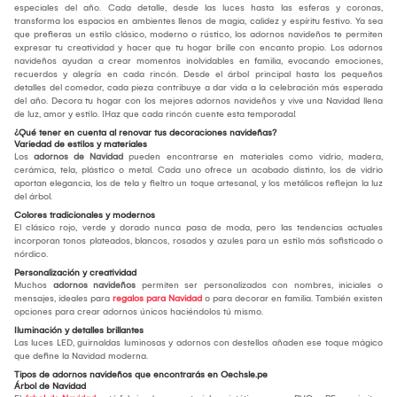
especiales del año. Cada detalle, desde las luces hasta las esferas y coronas,
transforma los espacios en ambientes llenos de magia, calidez y espíritu festivo. Ya sea
que prefieras un estilo clásico, moderno o rústico, los adornos navideños te permiten
expresar tu creatividad y hacer que tu hogar brille con encanto propio. Los adornos
navideños ayudan a crear momentos inolvidables en familia, evocando emociones,
recuerdos y alegría en cada rincón. Desde el árbol principal hasta los pequeños
detalles del comedor, cada pieza contribuye a dar vida a la celebración más esperada
del año. Decora tu hogar con los mejores adornos navideños y vive una Navidad llena
de luz, amor y estilo. ¡Haz que cada rincón cuente esta temporada!
¿Qué tener en cuenta al renovar tus decoraciones navideñas?
Variedad de estilos y materiales
Los
adornos de Navidad
pueden encontrarse en materiales como vidrio, madera,
cerámica, tela, plástico o metal. Cada uno ofrece un acabado distinto, los de vidrio
aportan elegancia, los de tela y fieltro un toque artesanal, y los metálicos reflejan la luz
del árbol.
Colores tradicionales y modernos
El clásico rojo, verde y dorado nunca pasa de moda, pero las tendencias actuales
incorporan tonos plateados, blancos, rosados y azules para un estilo más sofisticado o
nórdico.
Personalización y creatividad
Muchos
adornos navideños
permiten ser personalizados con nombres, iniciales o
mensajes, ideales para
regalos para Navidad
o para decorar en familia. También existen
opciones para crear adornos únicos haciéndolos tú mismo.
Iluminación y detalles brillantes
Las luces LED, guirnaldas luminosas y adornos con destellos añaden ese toque mágico
que define la Navidad moderna.
Tipos de adornos navideños que encontrarás en Oechsle.pe
Árbol de Navidad