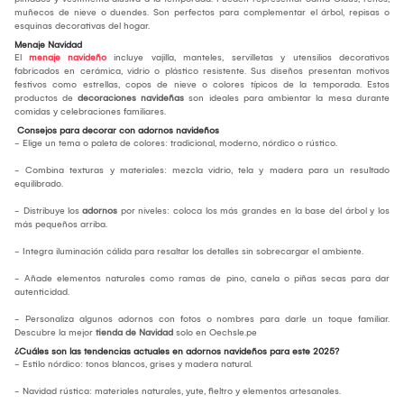
muñecos de nieve o duendes. Son perfectos para complementar el árbol, repisas o
esquinas decorativas del hogar.
Menaje Navidad
El
menaje navideño
incluye vajilla, manteles, servilletas y utensilios decorativos
fabricados en cerámica, vidrio o plástico resistente. Sus diseños presentan motivos
festivos como estrellas, copos de nieve o colores típicos de la temporada. Estos
productos de
decoraciones navideñas
son ideales para ambientar la mesa durante
comidas y celebraciones familiares.
Consejos para decorar con adornos navideños
- Elige un tema o paleta de colores: tradicional, moderno, nórdico o rústico.
- Combina texturas y materiales: mezcla vidrio, tela y madera para un resultado
equilibrado.
- Distribuye los
adornos
por niveles: coloca los más grandes en la base del árbol y los
más pequeños arriba.
- Integra iluminación cálida para resaltar los detalles sin sobrecargar el ambiente.
- Añade elementos naturales como ramas de pino, canela o piñas secas para dar
autenticidad.
- Personaliza algunos adornos con fotos o nombres para darle un toque familiar.
Descubre la mejor
tienda de Navidad
solo en Oechsle.pe
¿Cuáles son las tendencias actuales en adornos navideños para este 2025?
- Estilo nórdico: tonos blancos, grises y madera natural.
- Navidad rústica: materiales naturales, yute, fieltro y elementos artesanales.