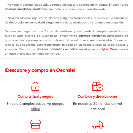
- Navidad moderna: luces LED, adornos metálicos y colores minimalistas. Encuentra los
adornos navideños modernos
que tanto buscabas solo en nuestra web.
- Navidad clásica: rojo, verde, dorado y figuras tradicionales. Si estás en la búsqueda
de
decoraciones de navidad elegantes
sin duda alguna esta será una buena opción.
Decorar tu hogar es una forma de celebrar y compartir la alegría navideña con
quienes más quieres. En Oechsle.pe, encontrarás
adornos navideños
para todos los
gustos, estilos y presupuestos. Haz de esta Navidad un momento inolvidable. Encuentra
todo lo que necesitas para transformar tu casa en un espacio lleno de brillo, calidez y
emoción. Compra tus
adornos navideños en oferta
en el próximo
Cyber Wow
, recibe
en casa y deja que la magia comience.
¡Descubre y compra en Oechsle!
Compra fácil y seguro
Cambios y devoluciones
En solo 6 simples pasos,
ve nuestro
En nuestras 26 tiendas a nivel
video
nacional