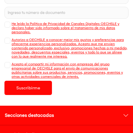
He leído la Política de Privacidad de Canales Digitales OECHSLE y
declaro haber sido informado sobre el tratamiento de mis datos
personales.
Autorizo a OECHSLE a conocer mejor mis gustos y preferencias para
ofrecerme experiencias personalizadas. Acepto que me envien
contenido personalizado, exclusivo, promociones hechas a mi medida,
novedades, descuentos especiales, eventos y todo lo que se alinee
con lo que realmente me interesa.
Acepto el compartir mi información con empresas del grupo
empresarial de OECHSLE para el envío de comunicaciones
publicitarias sobre sus productos, servicios, promociones, eventos y
otras actividades comerciales de interés.
Suscribirme
Secciones destacadas