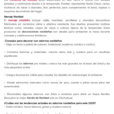
pintados y vestimenta alusiva a la temporada. Pueden representar Santa Claus, renos,
muñecos de nieve o duendes. Son perfectos para complementar el árbol, repisas o
esquinas decorativas del hogar.
Menaje Navidad
El
menaje navideño
incluye vajilla, manteles, servilletas y utensilios decorativos
fabricados en cerámica, vidrio o plástico resistente. Sus diseños presentan motivos
festivos como estrellas, copos de nieve o colores típicos de la temporada. Estos
productos de
decoraciones navideñas
son ideales para ambientar la mesa durante
comidas y celebraciones familiares.
Consejos para decorar con adornos navideños
- Elige un tema o paleta de colores: tradicional, moderno, nórdico o rústico.
- Combina texturas y materiales: mezcla vidrio, tela y madera para un resultado
equilibrado.
- Distribuye los
adornos
por niveles: coloca los más grandes en la base del árbol y los
más pequeños arriba.
- Integra iluminación cálida para resaltar los detalles sin sobrecargar el ambiente.
- Añade elementos naturales como ramas de pino, canela o piñas secas para dar
autenticidad.
- Personaliza algunos adornos con fotos o nombres para darle un toque familiar.
Descubre la mejor
tienda de Navidad
solo en Oechsle.pe
¿Cuáles son las tendencias actuales en adornos navideños para este 2025?
- Estilo nórdico: tonos blancos, grises y madera natural.