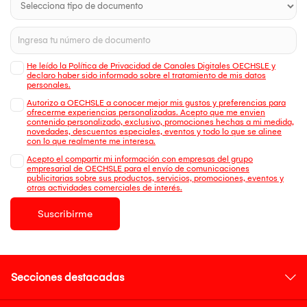
He leído la Política de Privacidad de Canales Digitales OECHSLE y
declaro haber sido informado sobre el tratamiento de mis datos
personales.
Autorizo a OECHSLE a conocer mejor mis gustos y preferencias para
ofrecerme experiencias personalizadas. Acepto que me envien
contenido personalizado, exclusivo, promociones hechas a mi medida,
novedades, descuentos especiales, eventos y todo lo que se alinee
con lo que realmente me interesa.
Acepto el compartir mi información con empresas del grupo
empresarial de OECHSLE para el envío de comunicaciones
publicitarias sobre sus productos, servicios, promociones, eventos y
otras actividades comerciales de interés.
Suscribirme
Secciones destacadas