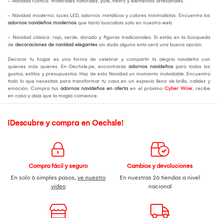
- Navidad rústica: materiales naturales, yute, fieltro y elementos artesanales.
- Navidad moderna: luces LED, adornos metálicos y colores minimalistas. Encuentra los
adornos navideños modernos
que tanto buscabas solo en nuestra web.
- Navidad clásica: rojo, verde, dorado y figuras tradicionales. Si estás en la búsqueda
de
decoraciones de navidad elegantes
sin duda alguna esta será una buena opción.
Decorar tu hogar es una forma de celebrar y compartir la alegría navideña con
quienes más quieres. En Oechsle.pe, encontrarás
adornos navideños
para todos los
gustos, estilos y presupuestos. Haz de esta Navidad un momento inolvidable. Encuentra
todo lo que necesitas para transformar tu casa en un espacio lleno de brillo, calidez y
emoción. Compra tus
adornos navideños en oferta
en el próximo
Cyber Wow
, recibe
en casa y deja que la magia comience.
¡Descubre y compra en Oechsle!
Compra fácil y seguro
Cambios y devoluciones
En solo 6 simples pasos,
ve nuestro
En nuestras 26 tiendas a nivel
video
nacional