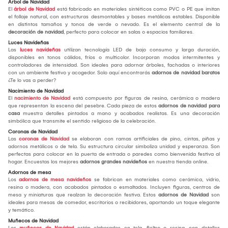
Árbol de Navidad
El
árbol de Navidad
está fabricado en materiales sintéticos como PVC o PE que imitan
el follaje natural, con estructuras desmontables y bases metálicas estables. Disponible
en distintos tamaños y tonos de verde o nevado. Es el elemento central de la
decoración de navidad
, perfecto para colocar en salas o espacios familiares.
Luces Navideñas
Las
luces navideñas
utilizan tecnología LED de bajo consumo y larga duración,
disponibles en tonos cálidos, fríos o multicolor. Incorporan modos intermitentes y
controladores de intensidad. Son ideales para adornar árboles, fachadas o interiores
con un ambiente festivo y acogedor. Solo aquí encontrarás
adornos de navidad baratos
¿Te lo vas a perder?
Nacimiento de Navidad
El
nacimiento de Navidad
está compuesto por figuras de resina, cerámica o madera
que representan la escena del pesebre. Cada pieza de estos
adornos de navidad para
casa
muestra detalles pintados a mano y acabados realistas. Es una decoración
simbólica que transmite el sentido religioso de la celebración.
Coronas de Navidad
Las
coronas de Navidad
se elaboran con ramas artificiales de pino, cintas, piñas y
adornos metálicos o de tela. Su estructura circular simboliza unidad y esperanza. Son
perfectas para colocar en la puerta de entrada o paredes como bienvenida festiva al
hogar. Encuestas los mejores
adornos grandes navideños
en nuestra tienda online.
Adornos de mesa
Los
adornos de mesa navideños
se fabrican en materiales como cerámica, vidrio,
resina o madera, con acabados pintados o esmaltados. Incluyen figuras, centros de
mesa y miniaturas que realzan la decoración festiva. Estos
adornos de Navidad
son
ideales para mesas de comedor, escritorios o recibidores, aportando un toque elegante
y temático.
Muñecos de Navidad
Los
muñecos de Navidad
están elaborados en tela, fieltro o resina, con detalles