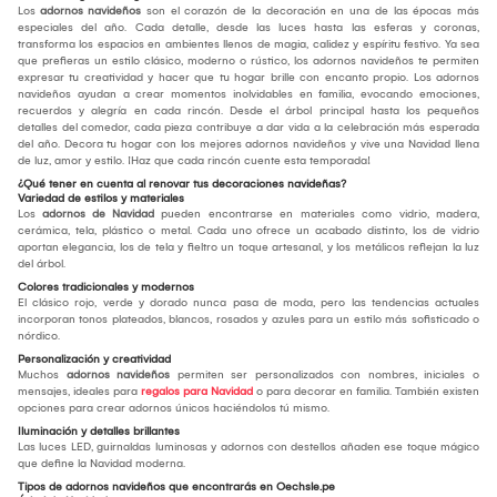
Los
adornos navideños
son el corazón de la decoración en una de las épocas más
especiales del año. Cada detalle, desde las luces hasta las esferas y coronas,
transforma los espacios en ambientes llenos de magia, calidez y espíritu festivo. Ya sea
que prefieras un estilo clásico, moderno o rústico, los adornos navideños te permiten
expresar tu creatividad y hacer que tu hogar brille con encanto propio. Los adornos
navideños ayudan a crear momentos inolvidables en familia, evocando emociones,
recuerdos y alegría en cada rincón. Desde el árbol principal hasta los pequeños
detalles del comedor, cada pieza contribuye a dar vida a la celebración más esperada
del año. Decora tu hogar con los mejores adornos navideños y vive una Navidad llena
de luz, amor y estilo. ¡Haz que cada rincón cuente esta temporada!
¿Qué tener en cuenta al renovar tus decoraciones navideñas?
Variedad de estilos y materiales
Los
adornos de Navidad
pueden encontrarse en materiales como vidrio, madera,
cerámica, tela, plástico o metal. Cada uno ofrece un acabado distinto, los de vidrio
aportan elegancia, los de tela y fieltro un toque artesanal, y los metálicos reflejan la luz
del árbol.
Colores tradicionales y modernos
El clásico rojo, verde y dorado nunca pasa de moda, pero las tendencias actuales
incorporan tonos plateados, blancos, rosados y azules para un estilo más sofisticado o
nórdico.
Personalización y creatividad
Muchos
adornos navideños
permiten ser personalizados con nombres, iniciales o
mensajes, ideales para
regalos para Navidad
o para decorar en familia. También existen
opciones para crear adornos únicos haciéndolos tú mismo.
Iluminación y detalles brillantes
Las luces LED, guirnaldas luminosas y adornos con destellos añaden ese toque mágico
que define la Navidad moderna.
Tipos de adornos navideños que encontrarás en Oechsle.pe