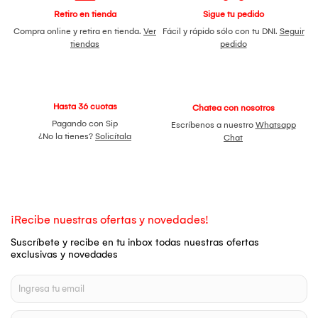
Retiro en tienda
Sigue tu pedido
Compra online y retira en tienda.
Ver
Fácil y rápido sólo con tu DNI.
Seguir
tiendas
pedido
Hasta 36 cuotas
Chatea con nosotros
Pagando con Sip
Escríbenos a nuestro
Whatsapp
¿No la tienes?
Solicítala
Chat
¡Recibe nuestras ofertas y novedades!
Suscríbete y recibe en tu inbox todas nuestras ofertas
exclusivas y novedades