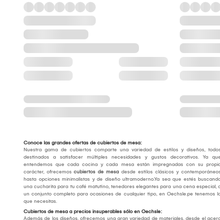
Conoce las grandes ofertas de cubiertos de mesa:
Nuestra gama de cubiertos comparte una variedad de estilos y diseños, todo
destinados a satisfacer múltiples necesidades y gustos decorativos. Ya qu
entendemos que cada cocina y cada mesa están impregnadas con su propi
carácter, ofrecemos
cubiertos de mesa
desde estilos clásicos y contemporáneo
hasta opciones minimalistas y de diseño ultramoderno.Ya sea que estés buscand
una cucharita para tu café matutino, tenedores elegantes para una cena especial, 
un conjunto completo para ocasiones de cualquier tipo, en Oechsle.pe tenemos l
que necesitas.
Cubiertos de mesa a precios insuperables sólo en Oechsle:
Además de los diseños, ofrecemos una gran variedad de materiales, desde el acer