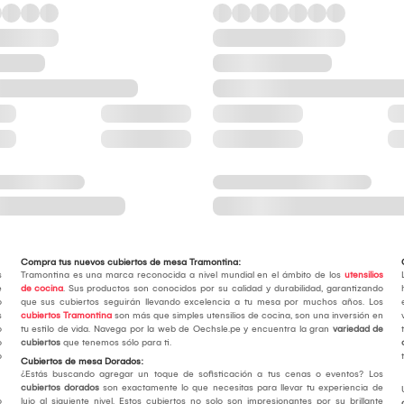
Compra tus nuevos cubiertos de mesa Tramontina:
s
Tramontina es una marca reconocida a nivel mundial en el ámbito de los
utensilios
e
de cocina
. Sus productos son conocidos por su calidad y durabilidad, garantizando
o
que sus cubiertos seguirán llevando excelencia a tu mesa por muchos años. Los
s
cubiertos Tramontina
son más que simples utensilios de cocina, son una inversión en
o
tu estilo de vida. Navega por la web de Oechsle.pe y encuentra la gran
variedad de
o
cubiertos
que tenemos sólo para ti.
o
Cubiertos de mesa Dorados:
¿Estás buscando agregar un toque de sofisticación a tus cenas o eventos? Los
cubiertos dorados
son exactamente lo que necesitas para llevar tu experiencia de
o
lujo al siguiente nivel. Estos cubiertos no solo son impresionantes por su brillante