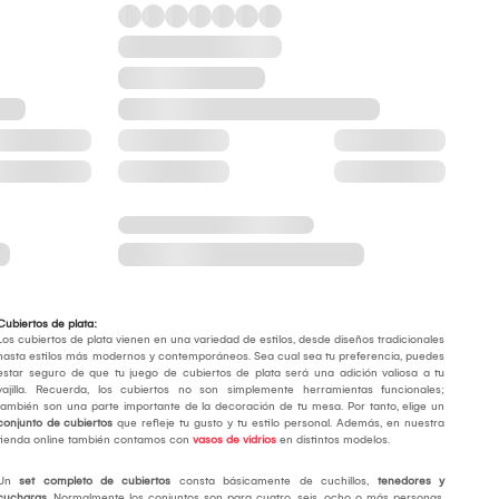
Cubiertos de plata:
Los cubiertos de plata vienen en una variedad de estilos, desde diseños tradicionales
hasta estilos más modernos y contemporáneos. Sea cual sea tu preferencia, puedes
estar seguro de que tu juego de cubiertos de plata será una adición valiosa a tu
vajilla. Recuerda, los cubiertos no son simplemente herramientas funcionales;
también son una parte importante de la decoración de tu mesa. Por tanto, elige un
conjunto de cubiertos
que refleje tu gusto y tu estilo personal. Además, en nuestra
tienda online también contamos con
vasos de vidrios
en distintos modelos.
Un
set completo de cubiertos
consta básicamente de cuchillos,
tenedores y
cucharas
. Normalmente los conjuntos son para cuatro, seis, ocho o más personas,