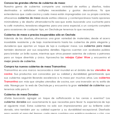
Conoce las grandes ofertas de cubiertos de mesa:
Nuestra gama de cubiertos comparte una variedad de estilos y diseños, todos
destinados a satisfacer múltiples necesidades y gustos decorativos. Ya que
entendemos que cada cocina y cada mesa están impregnadas con su propio carácter,
ofrecemos
cubiertos de mesa
desde estilos clásicos y contemporáneos hasta opciones
minimalistas y de diseño ultramoderno.Ya sea que estés buscando una cucharita para
tu café matutino, tenedores elegantes para una cena especial, o un conjunto completo
para ocasiones de cualquier tipo, en Oechsle.pe tenemos lo que necesitas.
Cubiertos de mesa a precios insuperables sólo en Oechsle:
Además de los diseños, ofrecemos una gran variedad de materiales, desde el acero
inoxidable resistente y de bajo mantenimiento hasta los cubiertos de plata elegante y
duraderos que aportan un toque de lujo a cualquier mesa. Los
cubiertos para mesa
también destacan por sus exquisitos detalles. Algunos cuentan con acabados pulidos
para brindar un brillo suave, mientras que otros poseen asientos de colores o patrones
para un toque divertido y único. Aprovecha las
rebajas Cyber Wow
y encuentra el
mejor
precio de cubiertos.
Compra tus nuevos cubiertos de mesa Tramontina:
Tramontina es una marca reconocida a nivel mundial en el ámbito de los
utensilios de
cocina
. Sus productos son conocidos por su calidad y durabilidad, garantizando que
sus cubiertos seguirán llevando excelencia a tu mesa por muchos años. Los
cubiertos
Tramontina
son más que simples utensilios de cocina, son una inversión en tu estilo de
vida. Navega por la web de Oechsle.pe y encuentra la gran
variedad de cubiertos
que
tenemos sólo para ti.
Cubiertos de mesa Dorados:
¿Estás buscando agregar un toque de sofisticación a tus cenas o eventos? Los
cubiertos dorados
son exactamente lo que necesitas para llevar tu experiencia de lujo
al siguiente nivel. Estos cubiertos no solo son impresionantes por su brillante color
dorado, sino también por su calidad superior y su durabilidad excepcional. Diseñado
para resistir el paso del tiempo, cada pieza combina una estética moderna y chic con