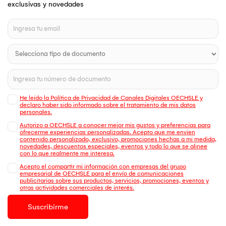
exclusivas y novedades
He leído la Política de Privacidad de Canales Digitales OECHSLE y
declaro haber sido informado sobre el tratamiento de mis datos
personales.
Autorizo a OECHSLE a conocer mejor mis gustos y preferencias para
ofrecerme experiencias personalizadas. Acepto que me envien
contenido personalizado, exclusivo, promociones hechas a mi medida,
novedades, descuentos especiales, eventos y todo lo que se alinee
con lo que realmente me interesa.
Acepto el compartir mi información con empresas del grupo
empresarial de OECHSLE para el envío de comunicaciones
publicitarias sobre sus productos, servicios, promociones, eventos y
otras actividades comerciales de interés.
Suscribirme