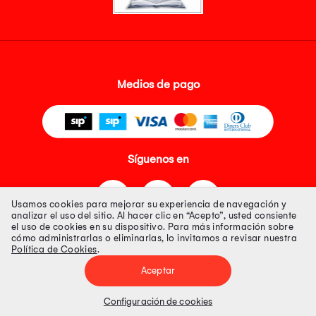
Medios de pago
Síguenos en
Usamos cookies para mejorar su experiencia de navegación y
analizar el uso del sitio. Al hacer clic en “Acepto”, usted consiente
el uso de cookies en su dispositivo. Para más información sobre
cómo administrarlas o eliminarlas, lo invitamos a revisar nuestra
Política de Cookies
.
Tienda 100% Segura
Aceptar
Tiendas Peruanas S.A. R.U.C. Nº 20493020618. Todos los derechos
reservados. Av. Aviación 2405 Piso 3, San Borja
Configuración de cookies
Precios disponibles solo en www.oechsle.pe. Precios online publicados