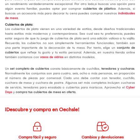
un rendimiento verdaderamente excepcional. Por otro lado,si buscas una opción para
algún evento familiar, puedes optar por comprar
cubiertos de plástico
. Además, si
buscas un accesorio más para decorar tu cena puedes comprar nuestros
individuales
de mesa
.
Cubiertos de plata:
Los cubiertos de plata vienen en una variedad de estilos, desde diseños tradicionales
hasta estilos más modernos y contemporáneos. Sea cual sea tu preferencia, puedes
estar seguro de que tu juego de cubiertos de plata será una adición valiosa a tu vajilla.
Recuerda, los cubiertos no son simplemente herramientas funcionales; también son
una parte importante de la decoración de tu mesa. Por tanto, elige un
conjunto de
cubiertos
que refleje tu gusto y tu estilo personal. Además, en nuestra tienda online
también contamos con
vasos de vidrios
en distintos modelos.
Un
set completo de cubiertos
consta básicamente de cuchillos,
tenedores y cucharas
.
Normalmente los conjuntos son para cuatro, seis, ocho o más personas, en proporción
al número de piezas por comensal. Cada uno debe contar con tenedor, cuchillo,
cuchara de mesa y cuchara de postre. Algunos set más completos incluyen cucharas
de servicio, tenedores para ensalada o cubiertos para mariscos. Aprovecha el
Cyber
Days
y
compra tus cubiertos de mesa
en oferta.
¡Descubre y compra en Oechsle!
Compra fácil y seguro
Cambios y devoluciones