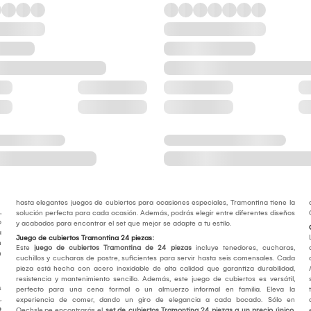
hasta elegantes juegos de cubiertos para ocasiones especiales, Tramontina tiene la
,
solución perfecta para cada ocasión. Además, podrás elegir entre diferentes diseños
o
y acabados para encontrar el set que mejor se adapte a tu estilo.
a
Juego de cubiertos Tramontina 24 piezas:
n
Este
juego de cubiertos Tramontina de 24 piezas
incluye tenedores, cucharas,
n
cuchillos y cucharas de postre, suficientes para servir hasta seis comensales. Cada
pieza está hecha con acero inoxidable de alta calidad que garantiza durabilidad,
resistencia y mantenimiento sencillo. Además, este juego de cubiertos es versátil,
s
perfecto para una cena formal o un almuerzo informal en familia. Eleva la
,
experiencia de comer, dando un giro de elegancia a cada bocado. Sólo en
e
Oechsle.pe encontrarás el
set de cubiertos Tramontina 24 piezas a un precio único.