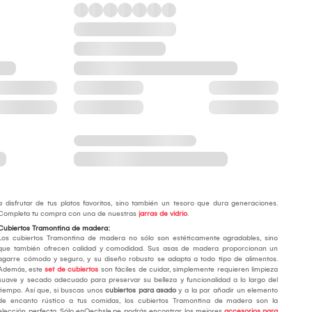
a disfrutar de tus platos favoritos, sino también un tesoro que dura generaciones.
Completa tu compra con una de nuestras
jarras de vidrio
.
Cubiertos Tramontina de madera:
Los cubiertos Tramontina de madera no sólo son estéticamente agradables, sino
que también ofrecen calidad y comodidad. Sus asas de madera proporcionan un
agarre cómodo y seguro, y su diseño robusto se adapta a todo tipo de alimentos.
Además, este
set de cubiertos
son fáciles de cuidar, simplemente requieren limpieza
suave y secado adecuado para preservar su belleza y funcionalidad a lo largo del
tiempo. Así que, si buscas unos
cubiertos para asado
y a la par añadir un elemento
de encanto rústico a tus comidas, los cubiertos Tramontina de madera son la
elección perfecta. Sólo enOechsle.pe podrás encontrar los mejores
accesorios para