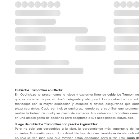
Cubiertos Tramontina en Oferta:
En Oechsle.pe te presentamos la lujosa y exclusiva línea de
cubiertos Tramontina
que se caracteriza por su diseño elegante y atemporal. Estos cubiertos han sid
fabricados con la mayor dedicación y atención al detalle, asegurando que cad
pieza sea única. Cada set incluye cucharas, tenedores y cuchillos que promete
realzar la belleza de cualquier mesa de comedor. Los cubiertos Tramontina viene
en una amplia gama de opciones para adaptarse a sus necesidades individuales.
Juego de cubiertos Tramontina con precios inigualables:
Pero no solo son agradables a la vista, la característica más importante de lo
cubiertos Tramontina es su durabilidad. Hechos de acero inoxidable de alta calidad
no solo se ven bien, sino que también están diseñados para durar. Este
juego d