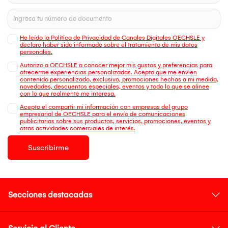
He leído la Política de Privacidad de Canales Digitales OECHSLE y
declaro haber sido informado sobre el tratamiento de mis datos
personales.
Autorizo a OECHSLE a conocer mejor mis gustos y preferencias para
ofrecerme experiencias personalizadas. Acepto que me envien
contenido personalizado, exclusivo, promociones hechas a mi medida,
novedades, descuentos especiales, eventos y todo lo que se alinee
con lo que realmente me interesa.
Acepto el compartir mi información con empresas del grupo
empresarial de OECHSLE para el envío de comunicaciones
publicitarias sobre sus productos, servicios, promociones, eventos y
otras actividades comerciales de interés.
Suscribirme
Secciones destacadas