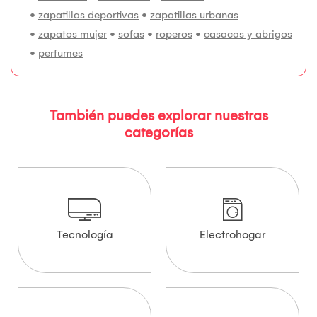
•
zapatillas deportivas
•
zapatillas urbanas
•
zapatos mujer
•
sofas
•
roperos
•
casacas y abrigos
•
perfumes
También puedes explorar nuestras
categorías
Tecnología
Electrohogar