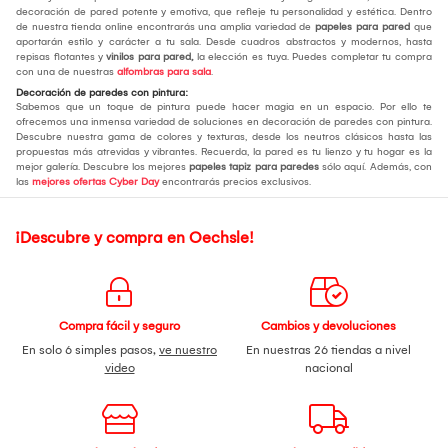
decoración de pared potente y emotiva, que refleje tu personalidad y estética. Dentro
de nuestra tienda online encontrarás una amplia variedad de
papeles para pared
que
aportarán estilo y carácter a tu sala. Desde cuadros abstractos y modernos, hasta
repisas flotantes y
vinilos para pared,
la elección es tuya. Puedes completar tu compra
con una de nuestras
alfombras para sala
.
Decoración de paredes con pintura:
Sabemos que un toque de pintura puede hacer magia en un espacio. Por ello te
ofrecemos una inmensa variedad de soluciones en decoración de paredes con pintura.
Descubre nuestra gama de colores y texturas, desde los neutros clásicos hasta las
propuestas más atrevidas y vibrantes. Recuerda, la pared es tu lienzo y tu hogar es la
mejor galería. Descubre los mejores
papeles tapiz para paredes
sólo aquí. Además, con
las
mejores ofertas Cyber Day
encontrarás precios exclusivos.
¡Descubre y compra en Oechsle!
Compra fácil y seguro
Cambios y devoluciones
En solo 6 simples pasos,
ve nuestro
En nuestras 26 tiendas a nivel
video
nacional