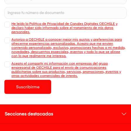
He leído la Política de Privacidad de Canales Digitales OECHSLE y
declaro haber sido informado sobre el tratamiento de mis datos
personales.
Autorizo a OECHSLE a conocer mejor mis gustos y preferencias para
ofrecerme experiencias personalizadas. Acepto que me envien
contenido personalizado, exclusivo, promociones hechas a mi medida,
novedades, descuentos especiales, eventos y todo lo que se alinee
con lo que realmente me interesa.
Acepto el compartir mi información con empresas del grupo
empresarial de OECHSLE para el envío de comunicaciones
publicitarias sobre sus productos, servicios, promociones, eventos y
otras actividades comerciales de interés.
Suscribirme
Secciones destacadas