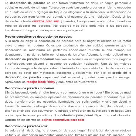
La
decoración de paredes
es una forma fantástica de darle un toque personal a
cualquier espacio de tu hogar. Ya sea que estés buscando crear un ambiente acogedor
en tu sala de estar o agregar un toque de elegancia a tu dormitorio, la decoración de
paredes puede transformar por completo el aspecto de una habitación. Desde vinilos
decorativos hasta
cuadros para sala
y murales, las opciones son infinitas cuando se
trata de decorar tus paredes. ¡No esperes más para darle vida a tus paredes y
transformar tu hogar en un espacio único y acogedor!.
Precios accesibles de decoración de paredes:
A la hora de elegir la decoración de paredes para tu hogar, la calidad es un factor
clave a tener en cuenta. Optar por productos de alta calidad garantiza que tu
decoración se mantendrá en perfectas condiciones durante mucho tiempo, sin
desgastarse ni perder su brillo con el paso de los años. Además, la mejor calidad en la
decoración de paredes modernas
también se traduce en una apariencia más elegante
y sofisticada, que elevará el aspecto de cualquier habitación. Una de las mejores
formas de asegurarte de que estás obteniendo la mejor calidad en tu decoración de
paredes es optar por materiales duraderos y resistentes. Por ello, el
precio de la
decoración de paredes
dependerá del material y modelo que puedas escoger.
Aprovecha las
rebajas Black Friday
y encuentra en nuestra web
Decoración de paredes modernas:
¿Estás buscando darle un giro fresco y contemporáneo a tu hogar? ¡No busques más!
Te presentamos las mejores opciones en decoración de paredes modernas que, sin
duda, transformarán tus espacios, llenándolos de sofisticación y estética visual. A
través de nuestro catálogo descubrirás diversas propuestas de alta calidad, con
diseños originales que cautivarán tu mirada y ofrecerán un nuevo aire a tu hogar. Otra
opción que tenemos para ti son los
adhesivos para pared
.¡Elige tu modelo favorito!.
Disfruta de las ofertas de
cojines decorativos para sala
.
Decoración de pared de sala:
La sala es sin duda alguna el corazón de cada hogar. Es el lugar donde se reciben
visitas y se comparten momentos valiosos con familia y amigos. Por ello, merece una