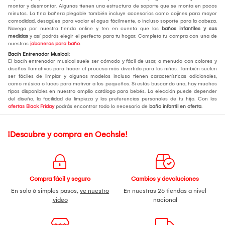
montar y desmontar. Algunas tienen una estructura de soporte que se monta en pocos
minutos. La tina bañera plegable también incluye accesorios como cojines para mayor
comodidad, desagües para vaciar el agua fácilmente, o incluso soporte para la cabeza.
Navega por nuestra tienda online y ten en cuenta que los
baños infantiles y sus
medidas
y así podrás elegir el perfecto para tu hogar. Completa tu compra con una de
nuestras
jaboneras para baño
.
Bacín Entrenador Musical:
El bacín entrenador musical suele ser cómodo y fácil de usar, a menudo con colores y
diseños llamativos para hacer el proceso más divertido para los niños. También suelen
ser fáciles de limpiar y algunos modelos incluso tienen características adicionales,
como música o luces para motivar a los pequeños. Si estás buscando uno, hay muchos
tipos disponibles en nuestro amplio catálogo para bebés. La elección puede depender
del diseño, la facilidad de limpieza y las preferencias personales de tu hijo. Con las
ofertas Black Friday
podrás encontrar todo lo necesario de
baño infantil en oferta
.
¡Descubre y compra en Oechsle!
Compra fácil y seguro
Cambios y devoluciones
En solo 6 simples pasos,
ve nuestro
En nuestras 26 tiendas a nivel
video
nacional