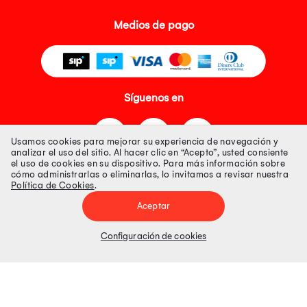
Medios de pago
Síguenos en
Usamos cookies para mejorar su experiencia de navegación y
analizar el uso del sitio. Al hacer clic en “Acepto”, usted consiente
el uso de cookies en su dispositivo. Para más información sobre
cómo administrarlas o eliminarlas, lo invitamos a revisar nuestra
Política de Cookies
.
Tienda 100% Segura
Aceptar
Tiendas Peruanas S.A. R.U.C. Nº 20493020618. Todos los derechos
reservados. Av. Aviación 2405 Piso 3, San Borja
Configuración de cookies
Precios disponibles solo en www.oechsle.pe. Precios online publicados
pueden incluir descuento adicional. Precios sujetos a variaciones sin
previo aviso. Productos sujetos a disponibilidad de stock
El Oficial de Protección de Datos Personales de Tiendas Peruanas S.A.
identificada con RUC No. 20493020618 es el señor Juan Diego Gavelan
Zegarra identificado con D.N.I. N° 45218133, cuyo correo corporativo de
contacto es
oficial.protecciondedatos@oechsle.pe