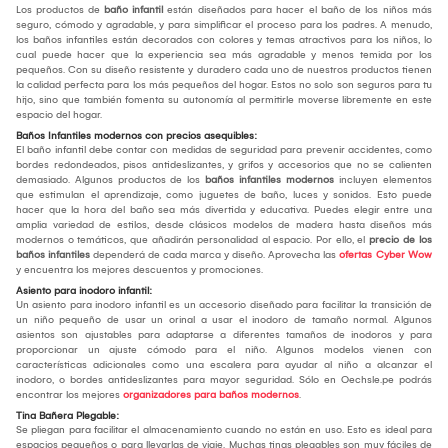
Los productos de
baño infantil
están diseñados para hacer el baño de los niños más
seguro, cómodo y agradable, y para simplificar el proceso para los padres. A menudo,
los baños infantiles están decorados con colores y temas atractivos para los niños, lo
cual puede hacer que la experiencia sea más agradable y menos temida por los
pequeños. Con su diseño resistente y duradero cada uno de nuestros productos tienen
la calidad perfecta para los más pequeños del hogar. Estos no solo son seguros para tu
hijo, sino que también fomenta su autonomía al permitirle moverse libremente en este
espacio del hogar.
Baños Infantiles modernos con precios asequibles:
El baño infantil debe contar con medidas de seguridad para prevenir accidentes, como
bordes redondeados, pisos antideslizantes, y grifos y accesorios que no se calienten
demasiado. Algunos productos de los
baños infantiles modernos
incluyen elementos
que estimulan el aprendizaje, como juguetes de baño, luces y sonidos. Esto puede
hacer que la hora del baño sea más divertida y educativa. Puedes elegir entre una
amplia variedad de estilos, desde clásicos modelos de madera hasta diseños más
modernos o temáticos, que añadirán personalidad al espacio. Por ello, el
precio de los
baños infantiles
dependerá de cada marca y diseño. Aprovecha las
ofertas Cyber Wow
y encuentra los mejores descuentos y promociones.
Asiento para inodoro infantil:
Un asiento para inodoro infantil es un accesorio diseñado para facilitar la transición de
un niño pequeño de usar un orinal a usar el inodoro de tamaño normal. Algunos
asientos son ajustables para adaptarse a diferentes tamaños de inodoros y para
proporcionar un ajuste cómodo para el niño. Algunos modelos vienen con
características adicionales como una escalera para ayudar al niño a alcanzar el
inodoro, o bordes antideslizantes para mayor seguridad. Sólo en Oechsle.pe podrás
encontrar los mejores
organizadores para baños modernos
.
Tina Bañera Plegable:
Se pliegan para facilitar el almacenamiento cuando no están en uso. Esto es ideal para
espacios pequeños o para llevarlas de viaje. Muchas tinas plegables son muy fáciles de