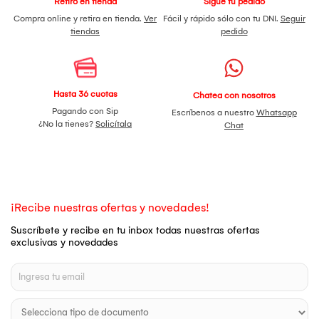
Retiro en tienda
Sigue tu pedido
Compra online y retira en tienda.
Ver
Fácil y rápido sólo con tu DNI.
Seguir
tiendas
pedido
Hasta 36 cuotas
Chatea con nosotros
Pagando con Sip
Escríbenos a nuestro
Whatsapp
¿No la tienes?
Solicítala
Chat
¡Recibe nuestras ofertas y novedades!
Suscríbete y recibe en tu inbox todas nuestras ofertas
exclusivas y novedades