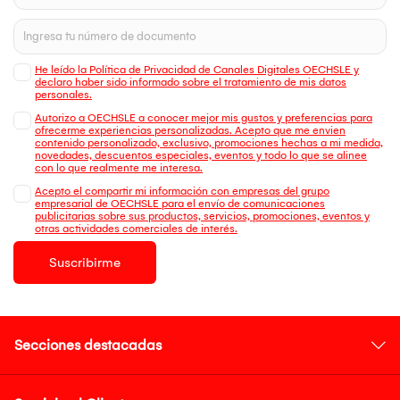
He leído la Política de Privacidad de Canales Digitales OECHSLE y
declaro haber sido informado sobre el tratamiento de mis datos
personales.
Autorizo a OECHSLE a conocer mejor mis gustos y preferencias para
ofrecerme experiencias personalizadas. Acepto que me envien
contenido personalizado, exclusivo, promociones hechas a mi medida,
novedades, descuentos especiales, eventos y todo lo que se alinee
con lo que realmente me interesa.
Acepto el compartir mi información con empresas del grupo
empresarial de OECHSLE para el envío de comunicaciones
publicitarias sobre sus productos, servicios, promociones, eventos y
otras actividades comerciales de interés.
Suscribirme
Secciones destacadas