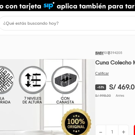
1001394205
BABY
Cuna Colecho 
S/ 469.
-53%
S/ 998.00
Antes
-
+