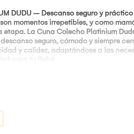
 DUDU – Descanso seguro y práctico j
 son momentos irrepetibles, y como mamá
a etapa. La
Cuna Colecho Platinium Dud
 descanso seguro, cómodo y siempre cerc
dad y calidez, adaptándose a las necesi
ad para tu Bebé
romueve un descanso más saludable y seg
ajusta a diferentes camas y etapas de cre
sistente y fácil de limpiar para mayor co
ento
rar las ruedas: movimiento suave que ayu
io seguro y accesible para guardar lo nec
tente: garantiza estabilidad durante el uso