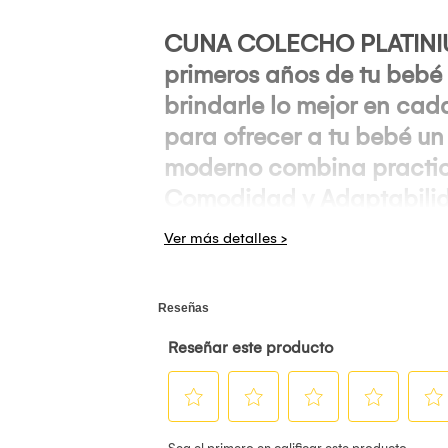
CUNA COLECHO PLATINIUM
primeros años de tu bebé
brindarle lo mejor en cad
para ofrecer a tu bebé un
moderno combina practici
Comodidad y Adaptabilid
• Sistema anti reflujo: p
• 6 niveles de altura: se 
• Tela mejorada: suave, re
Estabilidad en Todo Mom
• Sistema mecedora al gi
• Canasta inferior: espac
• Estructura firme y resis
Diseño Moderno