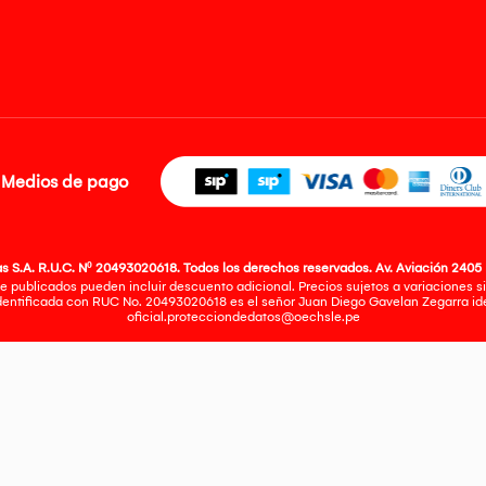
Medios de pago
 S.A. R.U.C. Nº 20493020618. Todos los derechos reservados. Av. Aviación 2405 
e publicados pueden incluir descuento adicional. Precios sujetos a variaciones sin
identificada con RUC No. 20493020618 es el señor Juan Diego Gavelan Zegarra iden
oficial.protecciondedatos@oechsle.pe