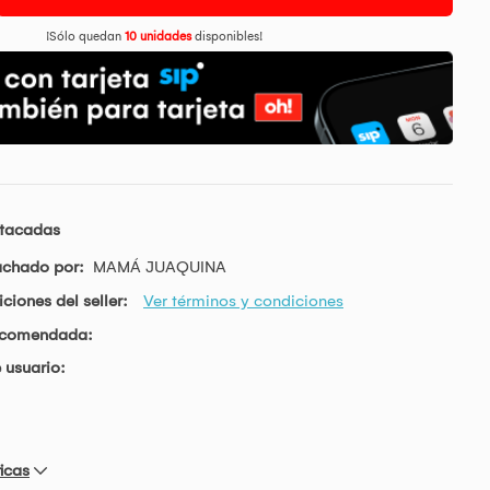
¡Sólo quedan
10 unidades
disponibles!
stacadas
achado por:
MAMÁ JUAQUINA
ciones del seller:
Ver términos y condiciones
ecomendada:
 usuario:
icas