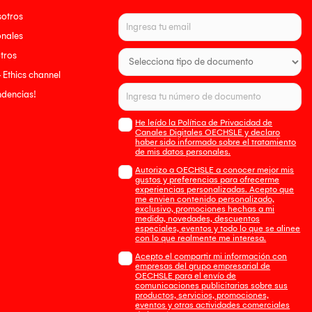
sotros
onales
tros
- Ethics channel
endencias!
He leído la Política de Privacidad de
Canales Digitales OECHSLE y declaro
haber sido informado sobre el tratamiento
de mis datos personales.
Autorizo a OECHSLE a conocer mejor mis
gustos y preferencias para ofrecerme
experiencias personalizadas. Acepto que
me envien contenido personalizado,
exclusivo, promociones hechas a mi
medida, novedades, descuentos
especiales, eventos y todo lo que se alinee
con lo que realmente me interesa.
Acepto el compartir mi información con
empresas del grupo empresarial de
OECHSLE para el envío de
comunicaciones publicitarias sobre sus
productos, servicios, promociones,
eventos y otras actividades comerciales