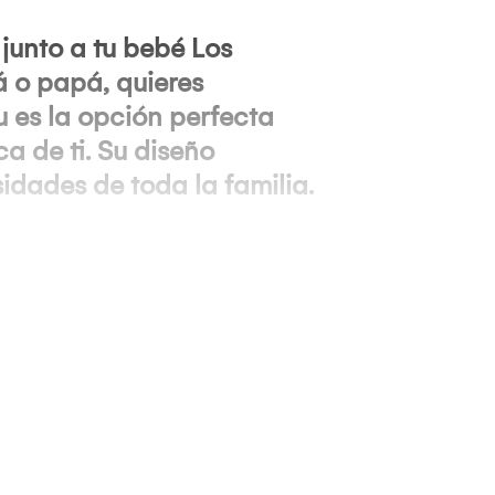
unto a tu bebé
Los
 o papá, quieres
u
es la opción perfecta
a de ti. Su diseño
dades de toda la familia.
uro.
cimiento.
nfort.
Seguridad y
da a calmar al bebé.
esario.
 diario.
Practicidad y