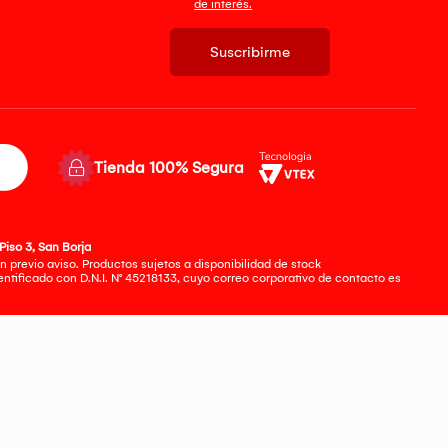
de interés.
Suscribirme
Tienda 100% Segura
Piso 3, San Borja
 previo aviso. Productos sujetos a disponibilidad de stock
tificado con D.N.I. N° 45218133, cuyo correo corporativo de contacto es