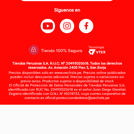
Síguenos en
Tienda 100% Segura
Tiendas Peruanas S.A. R.U.C. Nº 20493020618. Todos los derechos
reservados. Av. Aviación 2405 Piso 3, San Borja
Precios disponibles solo en www.oechsle.pe. Precios online publicados
pueden incluir descuento adicional. Precios sujetos a variaciones sin
previo aviso. Productos sujetos a disponibilidad de stock
El Oficial de Protección de Datos Personales de Tiendas Peruanas S.A.
identificada con RUC No. 20493020618 es el señor Juan Diego Gavelan
Zegarra identificado con D.N.I. N° 45218133, cuyo correo corporativo de
contacto es
oficial.protecciondedatos@oechsle.pe