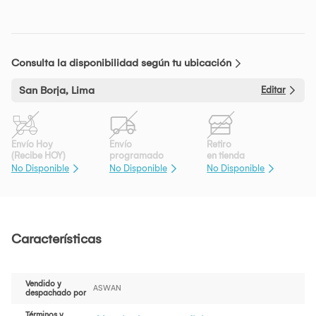
Consulta la disponibilidad según tu ubicación
San Borja, Lima
Editar
Envío Hoy
Envío
Retiro
(Recibe HOY)
programado
en tienda
No Disponible
No Disponible
No Disponible
Características
Vendido y
ASWAN
despachado por
Términos y