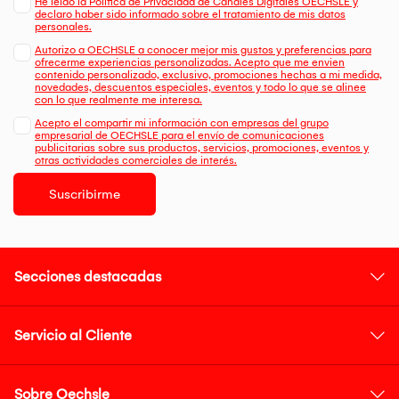
He leído la Política de Privacidad de Canales Digitales OECHSLE y
declaro haber sido informado sobre el tratamiento de mis datos
personales.
Autorizo a OECHSLE a conocer mejor mis gustos y preferencias para
ofrecerme experiencias personalizadas. Acepto que me envien
contenido personalizado, exclusivo, promociones hechas a mi medida,
novedades, descuentos especiales, eventos y todo lo que se alinee
con lo que realmente me interesa.
Acepto el compartir mi información con empresas del grupo
empresarial de OECHSLE para el envío de comunicaciones
publicitarias sobre sus productos, servicios, promociones, eventos y
otras actividades comerciales de interés.
Suscribirme
Secciones destacadas
Servicio al Cliente
Sobre Oechsle