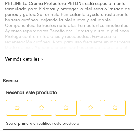
PETLINE La Crema Protectora PETLINE está especialmente
formulada para hidratar y proteger la piel seca o irritada de
perros y gatos. Su fórmula humectante ayuda a restaurar la
barrera cutánea, dejando la piel suave y saludable.
Componentes: Extractos naturales humectantes Emolientes
Agentes reparadores Beneficios: Hidrata y nutre la piel seca.
Protege contra irritaciones y resequedad. Favorece la
regeneración cutánea. Apta para uso frecuente en mascotas.
Modo de uso: Aplicar una cantidad adecuada sobre la piel
limpia y seca, masajear suavemente hasta su absorción.
Repetir según necesidad. Advertencias: Uso externo
únicamente. Evitar contacto con ojos y mucosas. Suspender
uso si hay reacción adversa. Mantener fuera del alcance de
los niños.