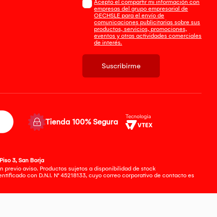
Acepto el compartir mi información con
empresas del grupo empresarial de
OECHSLE para el envío de
comunicaciones publicitarias sobre sus
productos, servicios, promociones,
eventos y otras actividades comerciales
de interés.
Suscribirme
Tienda 100% Segura
Piso 3, San Borja
 previo aviso. Productos sujetos a disponibilidad de stock
tificado con D.N.I. N° 45218133, cuyo correo corporativo de contacto es