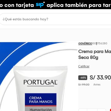
1001756280
GENÉRICO
Crema para Man
Seca 80g
S/ 33.90
-65%
S/ 99.00
Antes