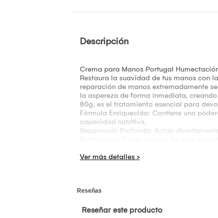
Descripción
Crema para Manos Portugal Humectación 
Restaura la suavidad de tus manos con la
reparación de manos extremadamente seca
la aspereza de forma inmediata, creando u
80g, es el tratamiento esencial para devo
Fórmula Enriquecida: Contiene una podero
capacidad nutritiva.
Reparación Profunda: Actúa directamente 
Nutrición de Doble Acción: No solo suaviza
agresiones externas.