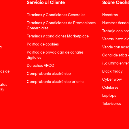
Servicio al Cliente
Sobre Oechs
?
Términos y Condiciones Generales
Nosotros
Términos y Condiciones de Promociones
Nuestras tienda
Comerciales
Trabaja con no
Términos y condiciones Marketplace
Ventas instituci
Política de cookies
a
Vende con noso
Política de privacidad de canales
Canal de ética 
digitales
¡Lo último en t
Derechos ARCO
nas de
Black friday
Comprobante electrónico
Cyber wow
Comprobante electrónico oriente
atos
Celulares
EE)
Laptops
Televisores