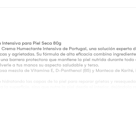
Intensiva para Piel Seca 80g
 Crema Humectante Intensiva de Portugal, una solución experta di
s y agrietadas. Su fórmula de alta eficacia combina ingredientes
na barrera protectora que mantiene la piel nutrida durante todo e
lverle a tus manos su aspecto saludable y terso.
sa mezcla de Vitamina E, D-Panthenol (B5) y Manteca de Karité, i
hidratando las capas de la piel para reparar grietas y resequeda
 la superficie, sino que nutre la piel desde el interior, dejándola