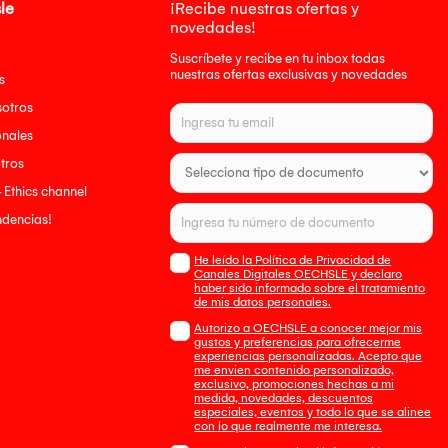
le
¡Recibe nuestras ofertas y
novedades!
Suscríbete y recibe en tu inbox todas
nuestras ofertas exclusivas y novedades
s
sotros
onales
tros
- Ethics channel
endencias!
He leído la Política de Privacidad de
Canales Digitales OECHSLE y declaro
haber sido informado sobre el tratamiento
de mis datos personales.
Autorizo a OECHSLE a conocer mejor mis
gustos y preferencias para ofrecerme
experiencias personalizadas. Acepto que
me envien contenido personalizado,
exclusivo, promociones hechas a mi
medida, novedades, descuentos
especiales, eventos y todo lo que se alinee
con lo que realmente me interesa.