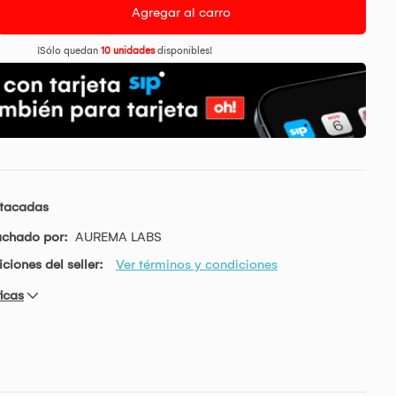
Agregar al carro
¡Sólo quedan
10 unidades
disponibles!
stacadas
achado por:
AUREMA LABS
ciones del seller:
Ver términos y condiciones
icas