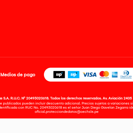
Medios de pago
 S.A. R.U.C. Nº 20493020618. Todos los derechos reservados. Av. Aviación 2405 
e publicados pueden incluir descuento adicional. Precios sujetos a variaciones sin
identificada con RUC No. 20493020618 es el señor Juan Diego Gavelan Zegarra iden
oficial.protecciondedatos@oechsle.pe