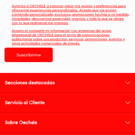
Autorizo a OECHSLE a conocer mejor mis gustos y preferencias para
ofrecerme experiencias personalizadas. Acepto que me envien
contenido personalizado, exclusivo, promociones hechas a mi medida,
novedades, descuentos especiales, eventos y todo lo que se alinee
con lo que realmente me interesa.
Acepto el compartir mi información con empresas del grupo
empresarial de OECHSLE para el envío de comunicaciones
publicitarias sobre sus productos, servicios, promociones, eventos y
otras actividades comerciales de interés.
Suscribirme
Secciones destacadas
Servicio al Cliente
Sobre Oechsle