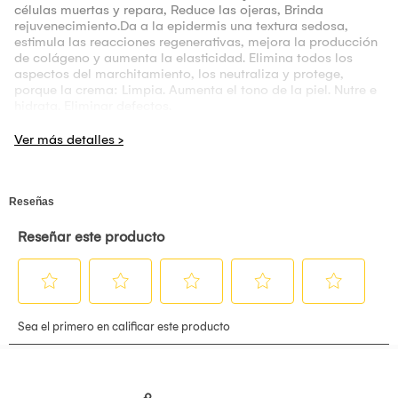
células muertas y repara, Reduce las ojeras, Brinda
rejuvenecimiento.Da a la epidermis una textura sedosa,
estimula las reacciones regenerativas, mejora la producción
de colágeno y aumenta la elasticidad. Elimina todos los
aspectos del marchitamiento, los neutraliza y protege,
porque la crema: Limpia. Aumenta el tono de la piel. Nutre e
hidrata. Eliminar defectos.
Modo de Uso: Aplicar en poca cantidad uniformemente
sobre la cara cada mañana después de la limpieza, masajee
hasta que esté completamente absorbido. Uso diario.
- Mascarilla para Ojos Bioaqua 2und
Mascarilla para ojos de efecto tonificante, restaurador,
hidratante, de ojeras, de edema, aumento de elasticidad.
Ingrediente activo: ácido hialurónico, colágeno, algas.
Modo de uso: Retire los parches del paquete y apliquelos
sobre la piel limpia debajo de los ojos. Déjelo actuar durante
20-30 minutos, luego retírelo y deje que el gel activo
restante penetre en la piel. Los parches son adecuados para
el uso diario.