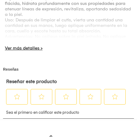
flácida, hidrata profundamente con sus propiedades para
atenuar líneas de expresión, revitaliza, aportando sedosidad
a la piel.
Uso: Después de limpiar el cutis, vierta una cantidad una
cantidad en sus manos, luego aplique uniformemente en la
cara, cuello y escote hasta su total absorción.
Advertencias: No aplique sobre la piel irritada. No aplique
sobre heridas, evite el contacto con los ojos. Solo para uso
externo. Mantenga este producto en un lugar fresco. Realice
una prueba cutánea antes de usar el producto, si observa
una reacción desfavorable descontinúe el producto y
consulte a su médico.
- Crema Aclaradora con Ácido Hialuronico Bioaqua 50gr.:
Ayuda a rellenar las líneas de expresión, dejando la piel
suave e hidratada. Crema Blanqueadora instantánea, con el
uso constante la piel va tomando un tono uniforme y mucho
más claro.
Contiene ácido hialurónico para combatir arrugas y flacidez,
con efecto lifting. Apto para todo tipo de piel.
Corrige imperfecciones de la piel.
Blanquea inmediatamente, mejora el color de tu piel con su
uso constante.
Modo de uso: Debes aplicarla manteniendo los dedos