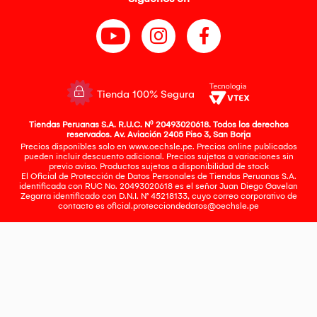
Tienda 100% Segura
Tiendas Peruanas S.A. R.U.C. Nº 20493020618. Todos los derechos
reservados. Av. Aviación 2405 Piso 3, San Borja
Precios disponibles solo en www.oechsle.pe. Precios online publicados
pueden incluir descuento adicional. Precios sujetos a variaciones sin
previo aviso. Productos sujetos a disponibilidad de stock
El Oficial de Protección de Datos Personales de Tiendas Peruanas S.A.
identificada con RUC No. 20493020618 es el señor Juan Diego Gavelan
Zegarra identificado con D.N.I. N° 45218133, cuyo correo corporativo de
contacto es
oficial.protecciondedatos@oechsle.pe