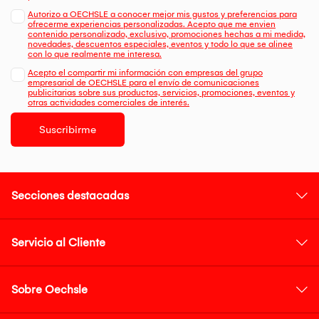
Autorizo a OECHSLE a conocer mejor mis gustos y preferencias para
ofrecerme experiencias personalizadas. Acepto que me envien
contenido personalizado, exclusivo, promociones hechas a mi medida,
novedades, descuentos especiales, eventos y todo lo que se alinee
con lo que realmente me interesa.
Acepto el compartir mi información con empresas del grupo
empresarial de OECHSLE para el envío de comunicaciones
publicitarias sobre sus productos, servicios, promociones, eventos y
otras actividades comerciales de interés.
Suscribirme
Secciones destacadas
Servicio al Cliente
Sobre Oechsle