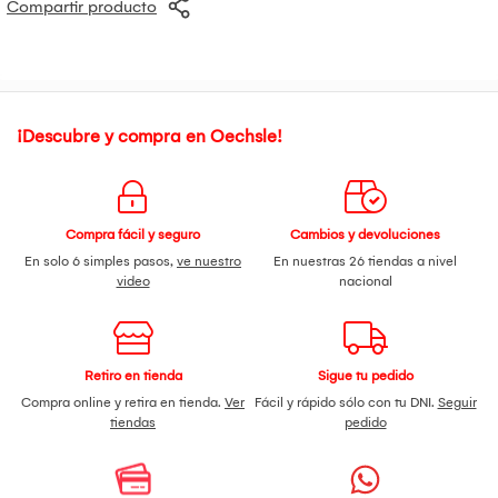
Compartir producto
planos y presionando suavemente con movimientos
ondulares, desde dentro hacia fuera para mejorar la
circulación sanguínea. Puede usarse en el día y por la noche.
¡Descubre y compra en Oechsle!
Compra fácil y seguro
Cambios y devoluciones
En solo 6 simples pasos,
ve nuestro
En nuestras 26 tiendas a nivel
video
nacional
Retiro en tienda
Sigue tu pedido
Compra online y retira en tienda.
Ver
Fácil y rápido sólo con tu DNI.
Seguir
tiendas
pedido