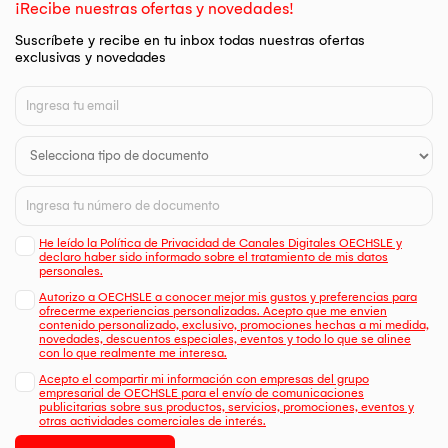
¡Recibe nuestras ofertas y novedades!
Suscríbete y recibe en tu inbox todas nuestras ofertas
exclusivas y novedades
He leído la Política de Privacidad de Canales Digitales OECHSLE y
declaro haber sido informado sobre el tratamiento de mis datos
personales.
Autorizo a OECHSLE a conocer mejor mis gustos y preferencias para
ofrecerme experiencias personalizadas. Acepto que me envien
contenido personalizado, exclusivo, promociones hechas a mi medida,
novedades, descuentos especiales, eventos y todo lo que se alinee
con lo que realmente me interesa.
Acepto el compartir mi información con empresas del grupo
empresarial de OECHSLE para el envío de comunicaciones
publicitarias sobre sus productos, servicios, promociones, eventos y
otras actividades comerciales de interés.