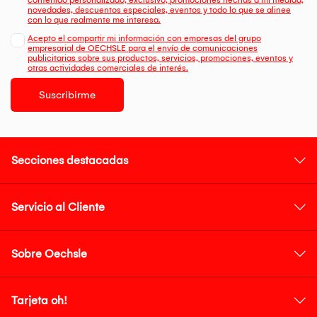
contenido personalizado, exclusivo, promociones hechas a mi medida,
novedades, descuentos especiales, eventos y todo lo que se alinee
con lo que realmente me interesa.
Acepto el compartir mi información con empresas del grupo
empresarial de OECHSLE para el envío de comunicaciones
publicitarias sobre sus productos, servicios, promociones, eventos y
otras actividades comerciales de interés.
Suscribirme
Secciones destacadas
Servicio al Cliente
Sobre Oechsle
Tarjeta oh!