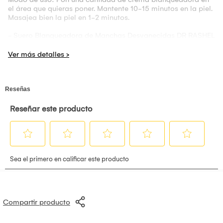
el área que quieras poner. Mantente 10-15 minutos en la piel.
Masajea bien la piel en 1-2 minutos.
- Suero Blanqueadora de Manchas Desvanecidas DR RASHEL
Este Suero blanqueador manchas de desvanecimiento hace
que tu piel sea más suave y más blanca y reduce o
desvanece las manchas oscuras.Este suero facial altamente
eficaz ilumina y aclara la piel para una mayor luminosidad.
Con el tiempo, disminuye la cantidad y la intensidad de las
manchas oscuras y las decoloraciones de la piel, incluso
profundas. Minimiza la apariencia de un amplio espectro de
manchas oscuras. El uso diario y continuo da como
resultado una piel visiblemente más brillante y radiante.
Modo de uso: Tratar la piel por la mañana y noche,
dispensando de 2 a 4 gotas del producto del tamaño de una
perla en la palma de su mano y aplicar uniformemente en el
área de decoloración como manchas solares y manchas
oscuras.
Compartir producto