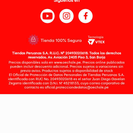
Síguenos en
Tienda 100% Segura
Tiendas Peruanas S.A. R.U.C. Nº 20493020618. Todos los derechos
reservados. Av. Aviación 2405 Piso 3, San Borja
Precios disponibles solo en www.oechsle.pe. Precios online publicados
pueden incluir descuento adicional. Precios sujetos a variaciones sin
previo aviso. Productos sujetos a disponibilidad de stock
El Oficial de Protección de Datos Personales de Tiendas Peruanas S.A.
identificada con RUC No. 20493020618 es el señor Juan Diego Gavelan
Zegarra identificado con D.N.I. N° 45218133, cuyo correo corporativo de
contacto es
oficial.protecciondedatos@oechsle.pe