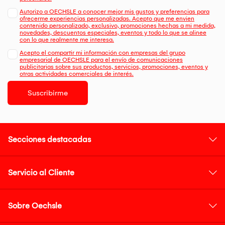
Autorizo a OECHSLE a conocer mejor mis gustos y preferencias para
ofrecerme experiencias personalizadas. Acepto que me envien
contenido personalizado, exclusivo, promociones hechas a mi medida,
novedades, descuentos especiales, eventos y todo lo que se alinee
con lo que realmente me interesa.
Acepto el compartir mi información con empresas del grupo
empresarial de OECHSLE para el envío de comunicaciones
publicitarias sobre sus productos, servicios, promociones, eventos y
otras actividades comerciales de interés.
Suscribirme
Secciones destacadas
Servicio al Cliente
Sobre Oechsle