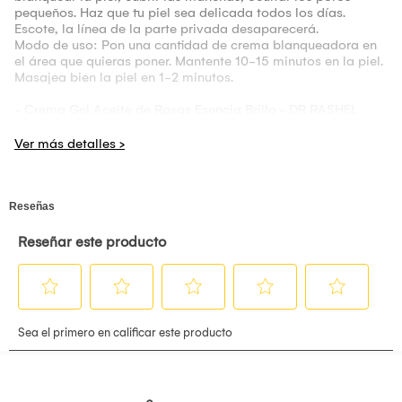
pequeños. Haz que tu piel sea delicada todos los días.
Escote, la línea de la parte privada desaparecerá.
Modo de uso: Pon una cantidad de crema blanqueadora en
el área que quieras poner. Mantente 10-15 minutos en la piel.
Masajea bien la piel en 1-2 minutos.
- Crema Gel Aceite de Rosas Esencia Brillo - DR RASHEL
Hidrata profundamente y nutre la piel. Mejora el tono, las
texturas y las apariencias. Ayuda a suavizar la piel, retrasa
los signos del envejecimiento. Restaura el brillo natural y la
vitalidad de la piel.
Modo de uso: Aplicar una pequeña cantidad sobre el rostro y
el cuello completamente limpios, Masajee la piel con
movimientos suaves hacia arriba y hacia afuera. Úselo por
la mañana como base de maquillaje hidratante y por la
Noche como crema de noche nutritiva.