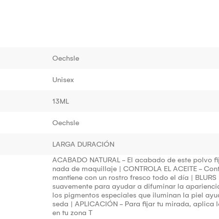
Oechsle
Unisex
13ML
Oechsle
LARGA DURACIÓN
ACABADO NATURAL - El acabado de este polvo fij
nada de maquillaje | CONTROLA EL ACEITE - Contr
mantiene con un rostro fresco todo el día | BLUR
suavemente para ayudar a difuminar la apariencia 
los pigmentos especiales que iluminan la piel ayu
seda | APLICACIÓN - Para fijar tu mirada, aplica l
en tu zona T