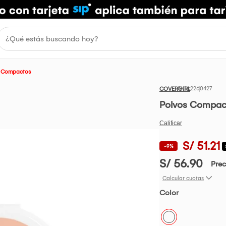
 Compactos
2260427
COVERGIRL
Polvos Compact
S/ 51.21
-9%
S/ 56.90
Prec
Calcular cuotas
Color