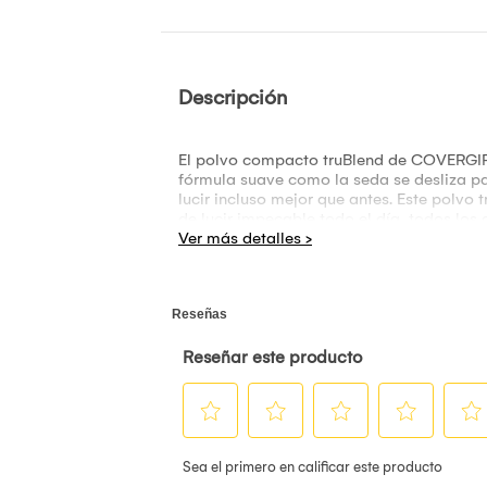
Descripción
El polvo compacto truBlend de COVERGIRL 
fórmula suave como la seda se desliza par
lucir incluso mejor que antes. Este polvo
de lucir impecable todo el día, todos los 