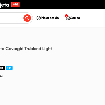
0
Iniciar sesión
Carrito
o Covergirl Trublend Light
io