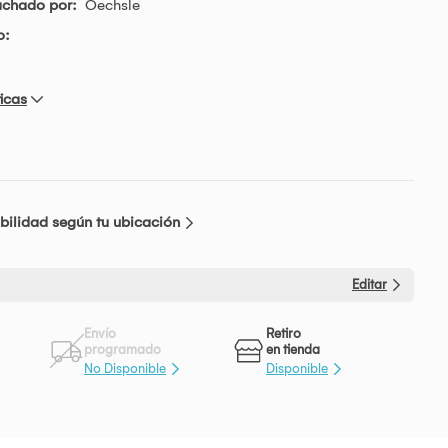
achado por:
Oechsle
o:
icas
bilidad según tu ubicación
Editar
Envío
Retiro
programado
en tienda
No Disponible
Disponible