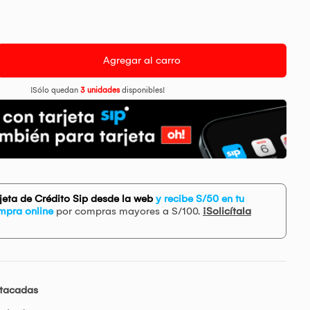
Agregar al carro
¡Sólo quedan
3 unidades
disponibles!
rjeta de Crédito Sip desde la web
y recibe S/50 en tu
mpra online
por compras mayores a S/100.
¡Solicítala
stacadas