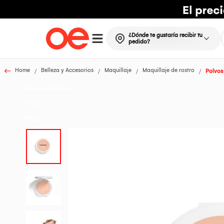
¿Dónde te gustaría recibir tu
pedido?
Home
Belleza y Accesorios
Maquillaje
Maquillaje de rostro
Polvos
Todos los Productos
IREG_5
IREG_9