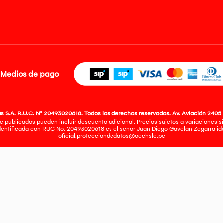
Medios de pago
 S.A. R.U.C. Nº 20493020618. Todos los derechos reservados. Av. Aviación 2405 
e publicados pueden incluir descuento adicional. Precios sujetos a variaciones sin
identificada con RUC No. 20493020618 es el señor Juan Diego Gavelan Zegarra iden
oficial.protecciondedatos@oechsle.pe