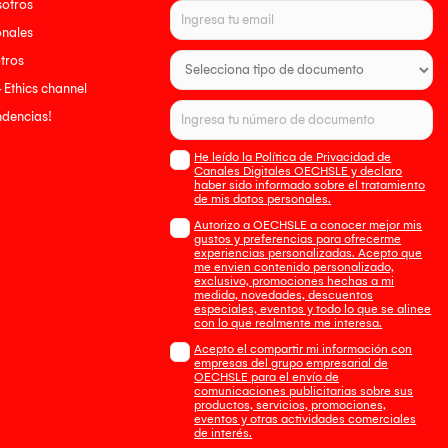
sotros
onales
tros
- Ethics channel
endencias!
He leído la Política de Privacidad de
Canales Digitales OECHSLE y declaro
haber sido informado sobre el tratamiento
de mis datos personales.
Autorizo a OECHSLE a conocer mejor mis
gustos y preferencias para ofrecerme
experiencias personalizadas. Acepto que
me envien contenido personalizado,
exclusivo, promociones hechas a mi
medida, novedades, descuentos
especiales, eventos y todo lo que se alinee
con lo que realmente me interesa.
Acepto el compartir mi información con
empresas del grupo empresarial de
OECHSLE para el envío de
comunicaciones publicitarias sobre sus
productos, servicios, promociones,
eventos y otras actividades comerciales
de interés.