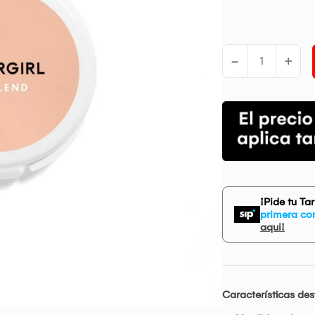
-
+
¡Pide tu Ta
primera co
aqui!
Características de