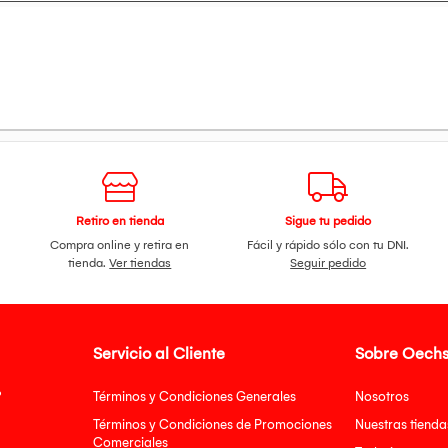
Retiro en tienda
Sigue tu pedido
Compra online y retira en
Fácil y rápido sólo con tu DNI.
tienda.
Ver tiendas
Seguir pedido
Servicio al Cliente
Sobre Oechs
?
Términos y Condiciones Generales
Nosotros
Términos y Condiciones de Promociones
Nuestras tienda
Comerciales