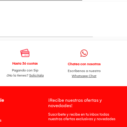
Hasta 36 cuotas
Chatea con nosotros
Pagando con Sip
Escríbenos a nuestro
¿No la tienes?
Solicítala
Whatsapp Chat
le
¡Recibe nuestras ofertas y
novedades!
Suscríbete y recibe en tu inbox todas
nuestras ofertas exclusivas y novedades
s