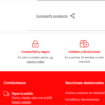
Compartir producto
Compra fácil y seguro
Cambios y devoluciones
En solo 6 simples pasos,
ve
En nuestras 26 tiendas a nivel
nuestro video
nacional
Contáctanos
Secciones destacadas
¿Cómo comprar en Oechsle
Sigue tu pedido
Facil y rápido solo con tu DNI
Cambios y devoluciones
Seguir pedido