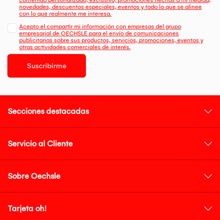
contenido personalizado, exclusivo, promociones hechas a mi medida,
novedades, descuentos especiales, eventos y todo lo que se alinee
con lo que realmente me interesa.
Acepto el compartir mi información con empresas del grupo
empresarial de OECHSLE para el envío de comunicaciones
publicitarias sobre sus productos, servicios, promociones, eventos y
otras actividades comerciales de interés.
Suscribirme
Secciones destacadas
Servicio al Cliente
Sobre Oechsle
Tarjeta oh!