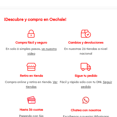
la zona lumbar.
Soporte de protección en la ejecución de trabajos físicos.
¡Descubre y compra en Oechsle!
Compra fácil y seguro
Cambios y devoluciones
En solo 6 simples pasos,
ve nuestro
En nuestras 26 tiendas a nivel
video
nacional
Retiro en tienda
Sigue tu pedido
Compra online y retira en tienda.
Ver
Fácil y rápido sólo con tu DNI.
Seguir
tiendas
pedido
Hasta 36 cuotas
Chatea con nosotros
Pagando con Sip
Escríbenos a nuestro
Whatsapp