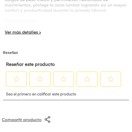
movimientos, protege la zona lumbar logrando así un mayor
confort y productividad durante la jornada laboral.
Características:
Elástico Cinta Rígida -Velcro -Reguladores -Barras
Flexibles-Cinta Reflectiva-
Material: Poliéster
Dimensiones: 40 x 38 x 5 cm Incluye: Faja Liviana
DESCRIPCIÓN TÉCNICA
La Faja Liviana de 20.5 cm, esta confeccionada con elástico
recubierto de alta calidad, junto al velcro de larga duración
dan a este producto la característica de “Liviana”, también
lleva cintas reflectivas de seguridad, barras flexibles para
dar un mayor soporte y tirantes elásticas, para una mejor
colocación; elaborado bajo un riguroso proceso de
confección.
INDICACIONES:
Indicado para el tratamiento de lumbalgias.
Compartir producto
Fuerte sujeción Lumbosacra, contención y ajuste.
Previene hernias discales, escoliosis, ciática u otros daños a