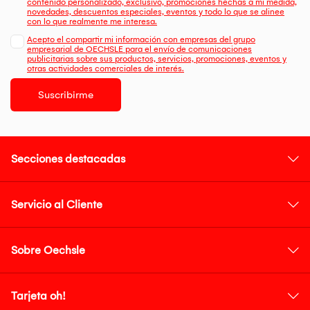
contenido personalizado, exclusivo, promociones hechas a mi medida,
novedades, descuentos especiales, eventos y todo lo que se alinee
con lo que realmente me interesa.
Acepto el compartir mi información con empresas del grupo
empresarial de OECHSLE para el envío de comunicaciones
publicitarias sobre sus productos, servicios, promociones, eventos y
otras actividades comerciales de interés.
Suscribirme
Secciones destacadas
Servicio al Cliente
Sobre Oechsle
Tarjeta oh!