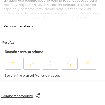
delgado que permite llevarlo bajo la ropa, adecuado para
oficina y hogar.<br />Alivio Muscular: Reduce la tensión en
espalda y hombros, previniendo dolor y fatiga.<br /><br
/>Beneficios de uso:<br />Ayuda a corregir la alineación de la
columna y a reducir los efectos negativos de la mala
postura, especialmente en personas que pasan mucho
tiempo sentadas o en actividades sedentarias.<br />Su
combinación de materiales asegura una experiencia
cómoda y transpirable, ideal para uso durante todo el día.
<br />Su diseño delgado y ajustado permite llevarlo debajo
de la ropa sin que sea visible, permitiendo su uso en la
oficina, el hogar o en actividades diarias.<br />Reduce la
tensión en la espalda y los hombros, ayudando a prevenir y
aliviar el dolor y la fatiga causados por una postura
incorrecta.<br /><br />Uso:<br />El Soporte de Espalda
Ortopédico es ideal para personas que trabajan en entornos
de oficina, estudiantes, conductores y cualquier persona que
desee mejorar su postura en su rutina diaria. Es perfecto para
usar en casa, en el trabajo, durante el estudio, y en cualquier
lugar donde se busque un soporte postural que brinde
comodidad y discreción. Con este soporte, cada usuario
puede mejorar su postura de manera efectiva, sintiéndose
cómodo y aliviado en sus actividades diarias.
Compartir producto