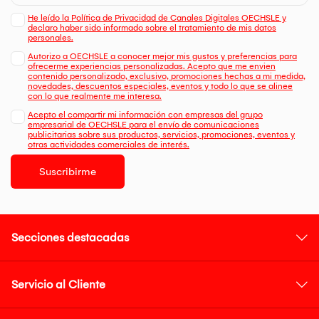
He leído la Política de Privacidad de Canales Digitales OECHSLE y
declaro haber sido informado sobre el tratamiento de mis datos
personales.
Autorizo a OECHSLE a conocer mejor mis gustos y preferencias para
ofrecerme experiencias personalizadas. Acepto que me envien
contenido personalizado, exclusivo, promociones hechas a mi medida,
novedades, descuentos especiales, eventos y todo lo que se alinee
con lo que realmente me interesa.
Acepto el compartir mi información con empresas del grupo
empresarial de OECHSLE para el envío de comunicaciones
publicitarias sobre sus productos, servicios, promociones, eventos y
otras actividades comerciales de interés.
Suscribirme
Secciones destacadas
Servicio al Cliente