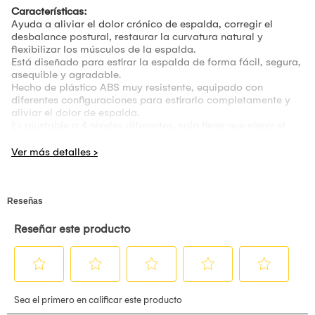
Características:
Ayuda a aliviar el dolor crónico de espalda, corregir el
desbalance postural, restaurar la curvatura natural y
flexibilizar los músculos de la espalda.
Está diseñado para estirar la espalda de forma fácil, segura,
asequible y agradable.
Hecho de plástico ABS muy resistente, equipado con
diferentes configuraciones para estirarlo completamente y
aliviar el dolor de espalda.
Es ajustable a 4 niveles diferentes, solo tiene que elegir el
que más se adapte, ponerlo en el suelo, la cama o incluso en
una silla.
Úsalo solo durante 5 minutos, dos veces al día y obtén
resultados óptimos.