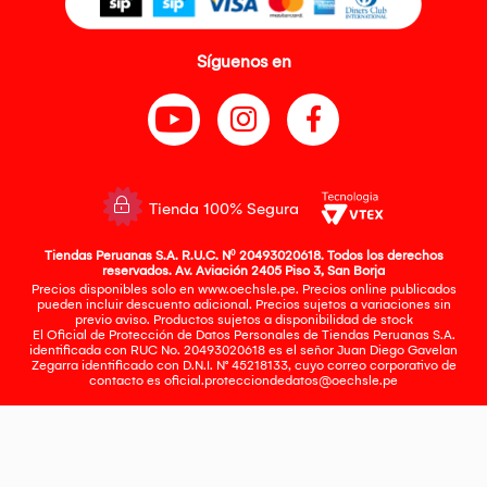
Síguenos en
Tienda 100% Segura
Tiendas Peruanas S.A. R.U.C. Nº 20493020618. Todos los derechos
reservados. Av. Aviación 2405 Piso 3, San Borja
Precios disponibles solo en www.oechsle.pe. Precios online publicados
pueden incluir descuento adicional. Precios sujetos a variaciones sin
previo aviso. Productos sujetos a disponibilidad de stock
El Oficial de Protección de Datos Personales de Tiendas Peruanas S.A.
identificada con RUC No. 20493020618 es el señor Juan Diego Gavelan
Zegarra identificado con D.N.I. N° 45218133, cuyo correo corporativo de
contacto es
oficial.protecciondedatos@oechsle.pe