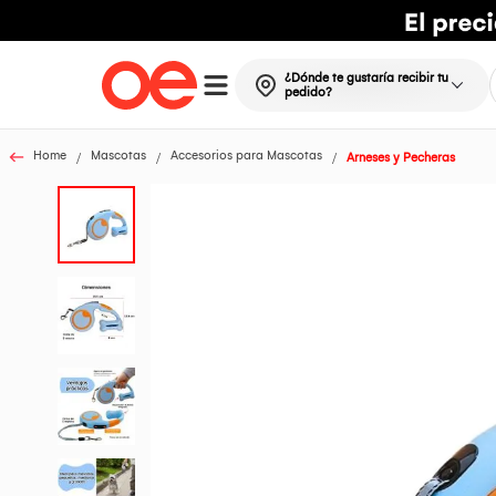
¿Dónde te gustaría recibir tu
pedido?
Home
Mascotas
Accesorios para Mascotas
Arneses y Pecheras