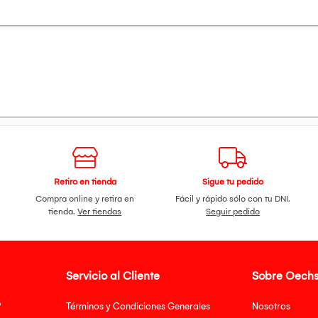
ascota mientras mantienes un mejor control y practicidad durant
Retiro en tienda
Sigue tu pedido
Compra online y retira en
Fácil y rápido sólo con tu DNI.
tienda.
Ver tiendas
Seguir pedido
Servicio al Cliente
Sobre Oechs
?
Términos y Condiciones Generales
Nosotros