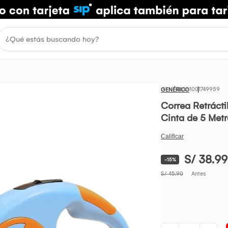
1001749959
GENÉRICO
Correa Retráct
Cinta de 5 Metr
S/ 38.99
-15%
S/ 45.90
Antes