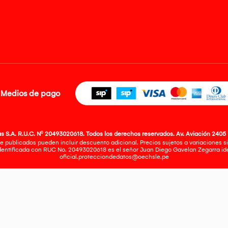
Medios de pago
 S.A. R.U.C. Nº 20493020618. Todos los derechos reservados. Av. Aviación 2405 
e publicados pueden incluir descuento adicional. Precios sujetos a variaciones sin
identificada con RUC No. 20493020618 es el señor Juan Diego Gavelan Zegarra iden
oficial.protecciondedatos@oechsle.pe