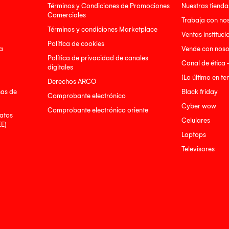
Términos y Condiciones de Promociones
Nuestras tienda
Comerciales
Trabaja con no
Términos y condiciones Marketplace
Ventas instituci
Política de cookies
a
Vende con noso
Política de privacidad de canales
Canal de ética 
digitales
¡Lo último en t
Derechos ARCO
nas de
Black friday
Comprobante electrónico
Cyber wow
Comprobante electrónico oriente
atos
Celulares
EE)
Laptops
Televisores