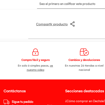
Brinda mayor libertad y comodidad a tu m
Compartir producto
Compra fácil y seguro
Cambios y devoluciones
En solo 6 simples pasos,
ve
En nuestras 26 tiendas a nivel
nuestro video
nacional
Contáctanos
Secciones destacadas
¿Cómo comprar en Oechsle
Sigue tu pedido