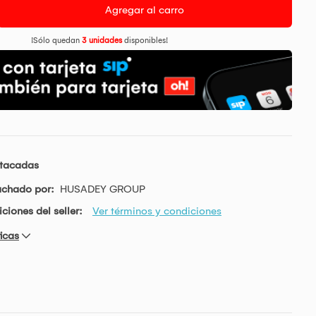
Agregar al carro
¡Sólo quedan
3 unidades
disponibles!
stacadas
achado por:
HUSADEY GROUP
ciones del seller:
Ver términos y condiciones
icas