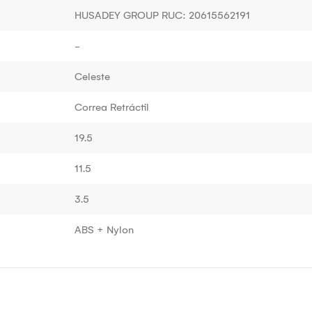
HUSADEY GROUP RUC: 20615562191
-
Celeste
Correa Retráctil
19.5
11.5
3.5
ABS + Nylon