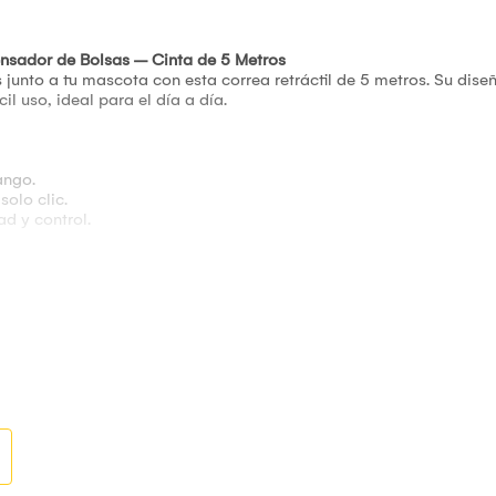
ensador de Bolsas – Cinta de 5 Metros
junto a tu mascota con esta correa retráctil de 5 metros. Su dis
il uso, ideal para el día a día.
ango.
olo clic.
 y control.
os.
 y grandes.
cuente.
l aire libre.