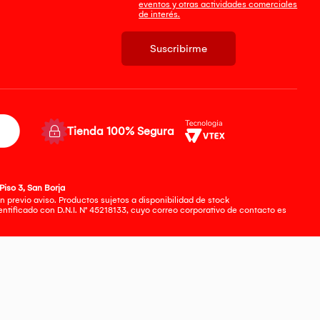
eventos y otras actividades comerciales
de interés.
Suscribirme
Tienda 100% Segura
Piso 3, San Borja
 previo aviso. Productos sujetos a disponibilidad de stock
tificado con D.N.I. N° 45218133, cuyo correo corporativo de contacto es