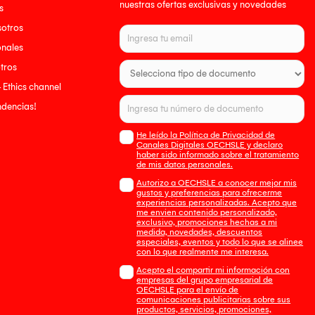
nuestras ofertas exclusivas y novedades
s
sotros
onales
tros
- Ethics channel
endencias!
He leído la Política de Privacidad de
Canales Digitales OECHSLE y declaro
haber sido informado sobre el tratamiento
de mis datos personales.
Autorizo a OECHSLE a conocer mejor mis
gustos y preferencias para ofrecerme
experiencias personalizadas. Acepto que
me envien contenido personalizado,
exclusivo, promociones hechas a mi
medida, novedades, descuentos
especiales, eventos y todo lo que se alinee
con lo que realmente me interesa.
Acepto el compartir mi información con
empresas del grupo empresarial de
OECHSLE para el envío de
comunicaciones publicitarias sobre sus
productos, servicios, promociones,