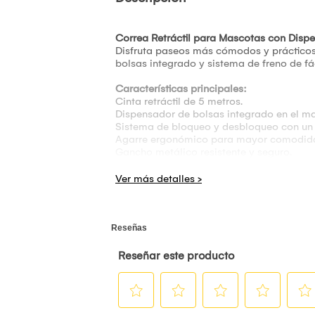
Correa Retráctil para Mascotas con Disp
Disfruta paseos más cómodos y prácticos 
bolsas integrado y sistema de freno de fác
Características principales:
Cinta retráctil de 5 metros.
Dispensador de bolsas integrado en el m
Sistema de bloqueo y desbloqueo con un s
Agarre ergonómico para mayor comodidad
Gancho metálico resistente y seguro.
Diseño práctico y ligero para paseos diari
Ideal para mascotas pequeñas, medianas
Material resistente y durable para uso fre
Medidas aproximadas:
Largo: 19.5 cm
Alto: 11.5 cm
Ancho de la dispensador: 8 cm
Espacio de agarre: 9 cm
Ideal para:
Paseos, caminatas, parques y actividades a