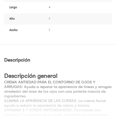
Largo
4
Alto
7
Ancho
7
Descripción
Descripción general
CREMA ANTIEDAD PARA EL CONTORNO DE OJOS Y
ARRUGAS: Ayuda a reparar la apariencia de líneas y arrugas
alrededor del área de los ojos con una potente mezcla de
ingredientes.
ILUMINA LA APARIENCIA DE LAS OJERAS: La crema facial
ayuda a reducir la apariencia de ojeras y bolsas.
VITAMINA E Y OTROS ANTIOXIDANTES: Formulada con
vitamina E y extracto de té verde, esta fórmula hidratante a