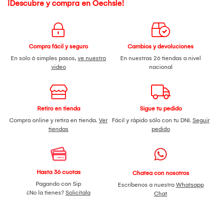
¡Descubre y compra en Oechsle!
Este producto no está sujeto a realizar cambios ni
devoluciones.
El cliente solo recibirá un documento de compra
internacional como comprobante. La compra está sujeta a
procesos de importación.
Compra fácil y seguro
Cambios y devoluciones
El cliente solo podrá solicitar la cancelación de la orden de
compra internacional antes de transcurridas las cuarenta y
En solo 6 simples pasos,
ve nuestro
En nuestras 26 tiendas a nivel
ocho (48) horas de haber realizado la compra, siempre y
video
nacional
cuando no haya recibido la notificación de confirmación de
despacho.
El proceso de importación no se iniciará hasta que el cliente
haya enviado la documentación solicitada. El plazo de
entrega comenzará a contabilizarse a partir de la validación
Retiro en tienda
Sigue tu pedido
de dicha documentación.
Compra online y retira en tienda.
Ver
Fácil y rápido sólo con tu DNI.
Seguir
tiendas
pedido
Hasta 36 cuotas
Chatea con nosotros
Pagando con Sip
Escríbenos a nuestro
Whatsapp
¿No la tienes?
Solicítala
Chat