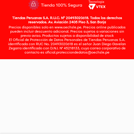
Tienda 100% Segura
Tiendas Peruanas S.A. R.U.C. Nº 20493020618. Todos los derechos
reservados. Av. Aviación 2405 Piso 3, San Borja
Precios disponibles solo en www.oechsle.pe. Precios online publicados
pueden incluir descuento adicional. Precios sujetos a variaciones sin
previo aviso. Productos sujetos a disponibilidad de stock
El Oficial de Protección de Datos Personales de Tiendas Peruanas S.A.
identificada con RUC No. 20493020618 es el señor Juan Diego Gavelan
Zegarra identificado con D.N.I. N° 45218133, cuyo correo corporativo de
contacto es
oficial.protecciondedatos@oechsle.pe