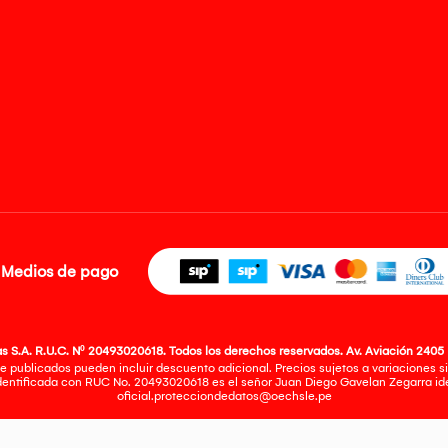
Medios de pago
 S.A. R.U.C. Nº 20493020618. Todos los derechos reservados. Av. Aviación 2405 
e publicados pueden incluir descuento adicional. Precios sujetos a variaciones sin
identificada con RUC No. 20493020618 es el señor Juan Diego Gavelan Zegarra iden
oficial.protecciondedatos@oechsle.pe