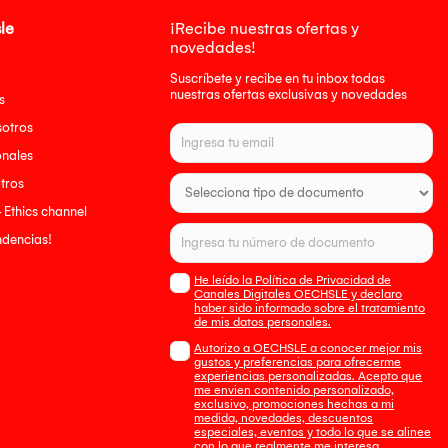
le
¡Recibe nuestras ofertas y
novedades!
Suscríbete y recibe en tu inbox todas
nuestras ofertas exclusivas y novedades
s
sotros
onales
tros
- Ethics channel
endencias!
He leído la Política de Privacidad de
Canales Digitales OECHSLE y declaro
haber sido informado sobre el tratamiento
de mis datos personales.
Autorizo a OECHSLE a conocer mejor mis
gustos y preferencias para ofrecerme
experiencias personalizadas. Acepto que
me envien contenido personalizado,
exclusivo, promociones hechas a mi
medida, novedades, descuentos
especiales, eventos y todo lo que se alinee
con lo que realmente me interesa.