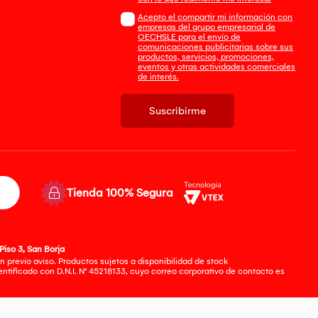
Acepto el compartir mi información con
empresas del grupo empresarial de
OECHSLE para el envío de
comunicaciones publicitarias sobre sus
productos, servicios, promociones,
eventos y otras actividades comerciales
de interés.
Suscribirme
Tienda 100% Segura
Piso 3, San Borja
 previo aviso. Productos sujetos a disponibilidad de stock
tificado con D.N.I. N° 45218133, cuyo correo corporativo de contacto es