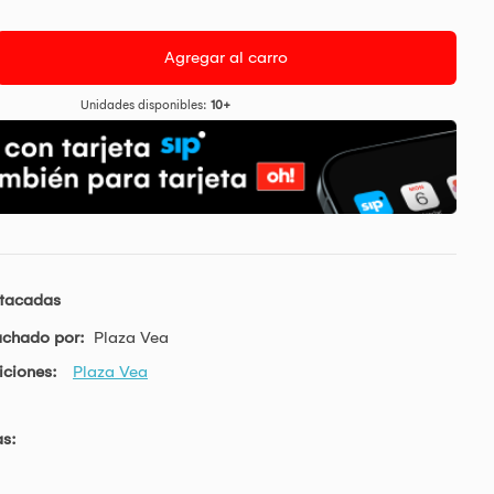
Agregar al carro
Unidades disponibles:
10+
stacadas
achado por:
Plaza Vea
iciones:
Plaza Vea
as: