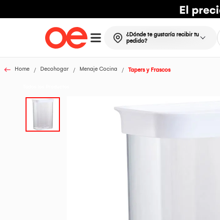
¿Dónde te gustaría recibir tu
pedido?
Home
Decohogar
Menaje Cocina
Tapers y Frascos
Todos los Productos