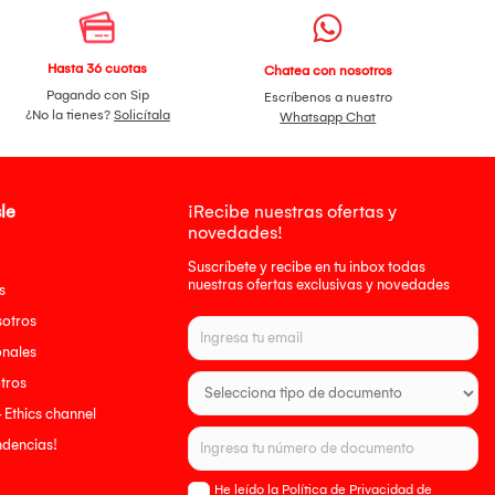
Hasta 36 cuotas
Chatea con nosotros
Pagando con Sip
Escríbenos a nuestro
¿No la tienes?
Solicítala
Whatsapp Chat
le
¡Recibe nuestras ofertas y
novedades!
Suscríbete y recibe en tu inbox todas
nuestras ofertas exclusivas y novedades
s
sotros
onales
tros
- Ethics channel
endencias!
He leído la Política de Privacidad de