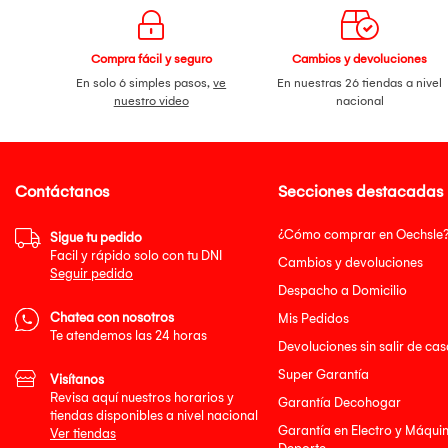
Compra fácil y seguro
Cambios y devoluciones
En solo 6 simples pasos,
ve
En nuestras 26 tiendas a nivel
nuestro video
nacional
Contáctanos
Secciones destacadas
¿Cómo comprar en Oechsle
Sigue tu pedido
Facil y rápido solo con tu DNI
Cambios y devoluciones
Seguir pedido
Despacho a Domicilio
Chatea con nosotros
Mis Pedidos
Te atendemos las 24 horas
Devoluciones sin salir de cas
Super Garantía
Visítanos
Revisa aquí nuestros horarios y
Garantía Decohogar
tiendas disponibles a nivel nacional
Garantía en Electro y Máqui
Ver tiendas