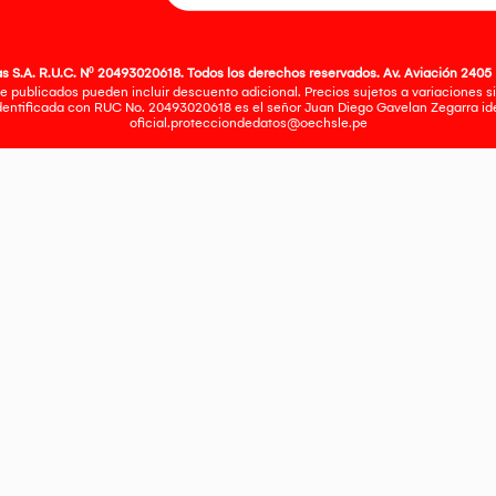
 S.A. R.U.C. Nº 20493020618. Todos los derechos reservados. Av. Aviación 2405 
e publicados pueden incluir descuento adicional. Precios sujetos a variaciones sin
identificada con RUC No. 20493020618 es el señor Juan Diego Gavelan Zegarra iden
oficial.protecciondedatos@oechsle.pe