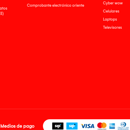
Cyber wow
Comprobante electrónico oriente
atos
Celulares
EE)
Laptops
Televisores
Medios de pago