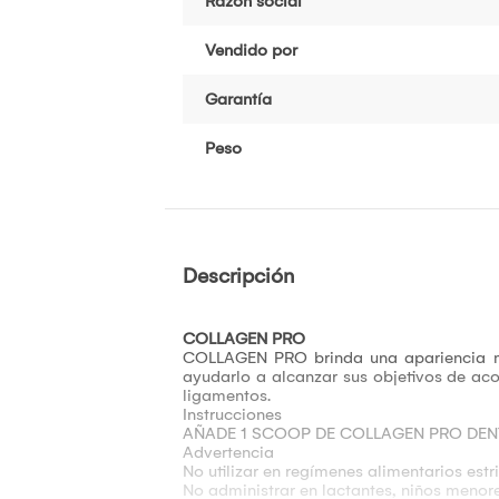
Razón social
Vendido por
Garantía
Peso
Descripción
COLLAGEN PRO
COLLAGEN PRO brinda una apariencia má
ayudarlo a alcanzar sus objetivos de aco
ligamentos.
Instrucciones
AÑADE 1 SCOOP DE COLLAGEN PRO DEN
Advertencia
No utilizar en regímenes alimentarios estri
No administrar en lactantes, niños meno