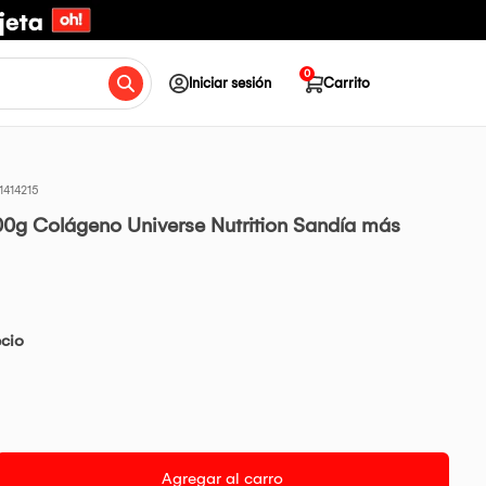
0
Iniciar sesión
Carrito
1414215
00g Colágeno Universe Nutrition Sandía más
ecio
Agregar al carro