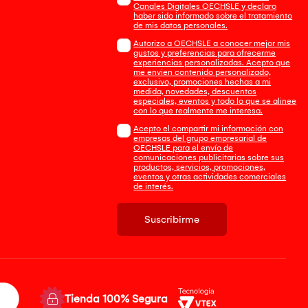
Canales Digitales OECHSLE y declaro
haber sido informado sobre el tratamiento
de mis datos personales.
Autorizo a OECHSLE a conocer mejor mis
gustos y preferencias para ofrecerme
experiencias personalizadas. Acepto que
me envien contenido personalizado,
exclusivo, promociones hechas a mi
medida, novedades, descuentos
especiales, eventos y todo lo que se alinee
con lo que realmente me interesa.
Acepto el compartir mi información con
empresas del grupo empresarial de
OECHSLE para el envío de
comunicaciones publicitarias sobre sus
productos, servicios, promociones,
eventos y otras actividades comerciales
de interés.
Suscribirme
Tienda 100% Segura