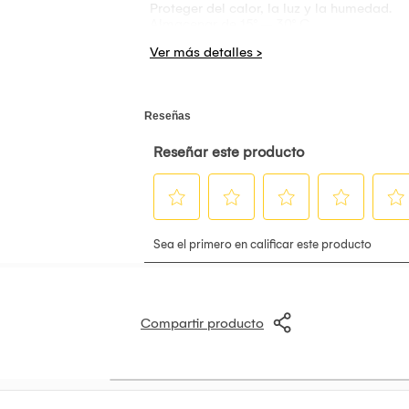
Proteger del calor, la luz y la humedad.
Almacenar de 15° – 30° C.
Presentaciones: 500 G.
Sabores:
Fruit Punch, Mora, Sandía
Compartir producto