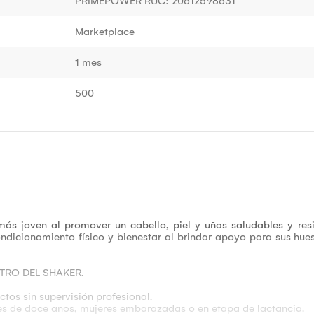
PRIMEPOWER RUC: 20612598631
Marketplace
1 mes
500
s joven al promover un cabello, piel y uñas saludables y r
ndicionamiento físico y bienestar al brindar apoyo para sus hueso
TRO DEL SHAKER.
ctos sin supervisión profesional.
res de doce años, mujeres embarazadas o en etapa de lactancia.