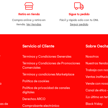
Retiro en tienda
Sigue tu pedido
Compra online y retira en
Fácil y rápido sólo con tu DNI.
tienda.
Ver tiendas
Seguir pedido
Servicio al Cliente
Sobre Oechs
?
Términos y Condiciones Generales
Nosotros
Términos y Condiciones de Promociones
Nuestras tienda
Comerciales
Trabaja con no
Términos y condiciones Marketplace
Ventas instituci
Política de cookies
a
Vende con noso
Política de privacidad de canales
Canal de ética 
digitales
¡Lo último en t
Derechos ARCO
nas de
Black friday
Comprobante electrónico