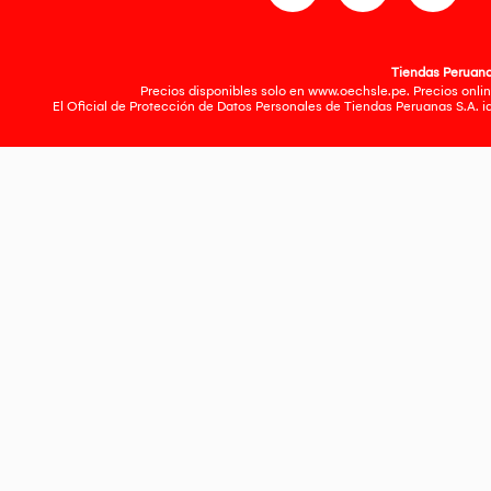
Tiendas Peruanas
Precios disponibles solo en www.oechsle.pe. Precios onlin
El Oficial de Protección de Datos Personales de Tiendas Peruanas S.A. 