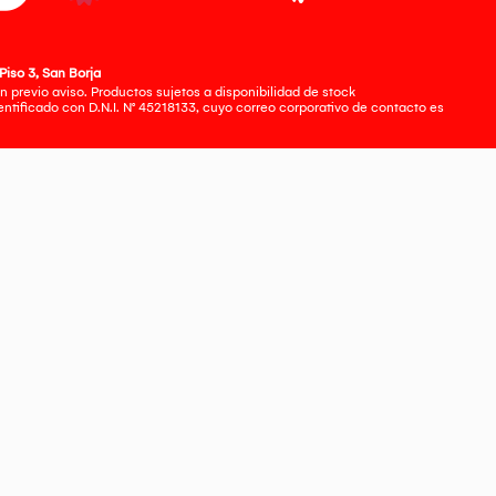
Piso 3, San Borja
 previo aviso. Productos sujetos a disponibilidad de stock
tificado con D.N.I. N° 45218133, cuyo correo corporativo de contacto es