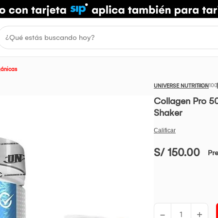
gánicas
100
UNIVERSE NUTRITION
Collagen Pro 5
Shaker
S/ 150.00
Pr
-
+