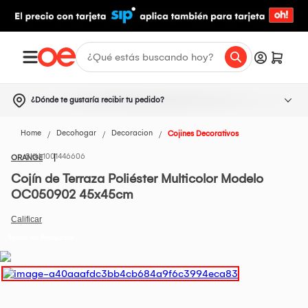
¿Dónde te gustaría recibir tu pedido?
Home
Decohogar
Decoracion
Cojines Decorativos
1001446606
ORANGE
Cojín de Terraza Poliéster Multicolor Modelo
OC050902 45x45cm
Todos los Productos