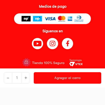
Medios de pago
Síguenos en
Tienda 100% Segura
Tiendas Peruanas S.A. R.U.C. Nº 20493020618. Todos los derechos
-
+
reservados. Av. Aviación 2405 Piso 3, San Borja
Agregar al carro
Precios disponibles solo en www.oechsle.pe. Precios online publicados
pueden incluir descuento adicional. Precios sujetos a variaciones sin
previo aviso. Productos sujetos a disponibilidad de stock
El Oficial de Protección de Datos Personales de Tiendas Peruanas S.A.
identificada con RUC No. 20493020618 es el señor Juan Diego Gavelan
Zegarra identificado con D.N.I. N° 45218133, cuyo correo corporativo de
contacto es
oficial.protecciondedatos@oechsle.pe