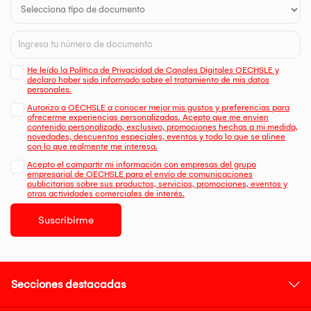
He leído la Política de Privacidad de Canales Digitales OECHSLE y
declaro haber sido informado sobre el tratamiento de mis datos
personales.
Autorizo a OECHSLE a conocer mejor mis gustos y preferencias para
ofrecerme experiencias personalizadas. Acepto que me envien
contenido personalizado, exclusivo, promociones hechas a mi medida,
novedades, descuentos especiales, eventos y todo lo que se alinee
con lo que realmente me interesa.
Acepto el compartir mi información con empresas del grupo
empresarial de OECHSLE para el envío de comunicaciones
publicitarias sobre sus productos, servicios, promociones, eventos y
otras actividades comerciales de interés.
Suscribirme
Secciones destacadas