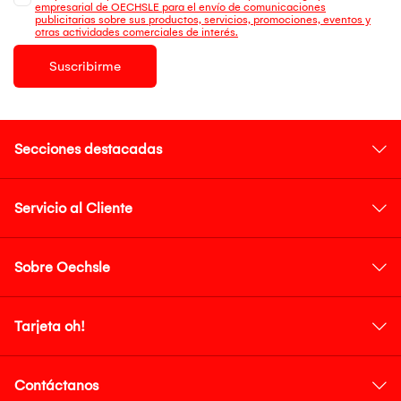
empresarial de OECHSLE para el envío de comunicaciones
publicitarias sobre sus productos, servicios, promociones, eventos y
otras actividades comerciales de interés.
Suscribirme
Secciones destacadas
Servicio al Cliente
Sobre Oechsle
Tarjeta oh!
Contáctanos