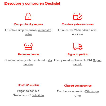
¡Descubre y compra en Oechsle!
Compra fácil y seguro
Cambios y devoluciones
En solo 6 simples pasos,
ve nuestro
En nuestras 26 tiendas a nivel
video
nacional
Retiro en tienda
Sigue tu pedido
Compra online y retira en tienda.
Ver
Fácil y rápido sólo con tu DNI.
Seguir
tiendas
pedido
Hasta 36 cuotas
Chatea con nosotros
Pagando con Sip
Escríbenos a nuestro
Whatsapp
¿No la tienes?
Solicítala
Chat