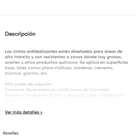
Descripción
Las cintas antideslizantes están diseñadas para áreas de
alto tránsito y son resistentes a zonas dónde hay grasas,
aceites u otros productos químicos. Se aplica en superficies
lisas, tales como; pisos vinílicos, maderas, cemento,
mármol, granito, etc.
Alto poder de sujeción
Excelente desempeño en condiciones de humedad
Resiste a los desinfectantes y productos para limpieza de
pisos
Grado/Función General: Grado de Producción
Respaldo: Película de plástico cubierta con partículas de
mineral
Adhesivo: Adhesivo sensitivo a la presión en un solo lado del
respaldo