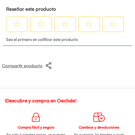
La cinta deberá ser almacenada en su empaque original, en
un área fría y seca, lejos de la luz directa del sol, y deberá
ser usada dentro de los 12 meses siguientes de su fecha de
embarque. Se recomienda una temperatura de
almacenamiento entre los 4° a 26° C (40° a 80° F) y 40 a 50%
de humedad relativa. Las superficies en las que se va a
aplicar la cinta, deberán estar limpias, secas y libres de
grasas, aceites u otros
contaminantes.
Compartir producto
¡Descubre y compra en Oechsle!
Compra fácil y seguro
Cambios y devoluciones
En solo 6 simples pasos,
ve nuestro
En nuestras 26 tiendas a nivel