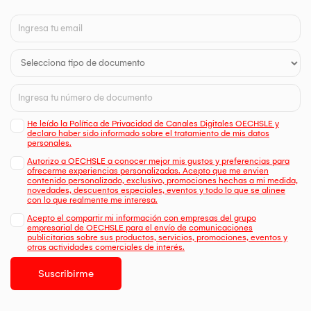
He leído la Política de Privacidad de Canales Digitales OECHSLE y
declaro haber sido informado sobre el tratamiento de mis datos
personales.
Autorizo a OECHSLE a conocer mejor mis gustos y preferencias para
ofrecerme experiencias personalizadas. Acepto que me envien
contenido personalizado, exclusivo, promociones hechas a mi medida,
novedades, descuentos especiales, eventos y todo lo que se alinee
con lo que realmente me interesa.
Acepto el compartir mi información con empresas del grupo
empresarial de OECHSLE para el envío de comunicaciones
publicitarias sobre sus productos, servicios, promociones, eventos y
otras actividades comerciales de interés.
Suscribirme