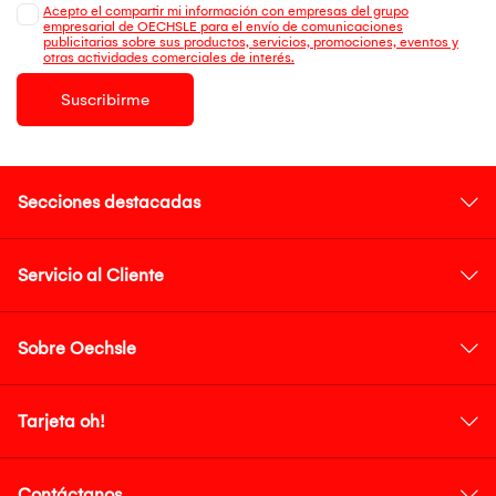
Acepto el compartir mi información con empresas del grupo
empresarial de OECHSLE para el envío de comunicaciones
publicitarias sobre sus productos, servicios, promociones, eventos y
otras actividades comerciales de interés.
Suscribirme
Secciones destacadas
Servicio al Cliente
Sobre Oechsle
Tarjeta oh!
Contáctanos