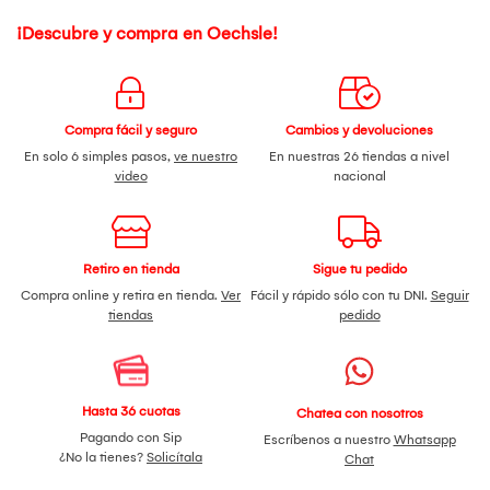
¡Descubre y compra en Oechsle!
Compra fácil y seguro
Cambios y devoluciones
En solo 6 simples pasos,
ve nuestro
En nuestras 26 tiendas a nivel
video
nacional
Retiro en tienda
Sigue tu pedido
Compra online y retira en tienda.
Ver
Fácil y rápido sólo con tu DNI.
Seguir
tiendas
pedido
Hasta 36 cuotas
Chatea con nosotros
Pagando con Sip
Escríbenos a nuestro
Whatsapp
¿No la tienes?
Solicítala
Chat