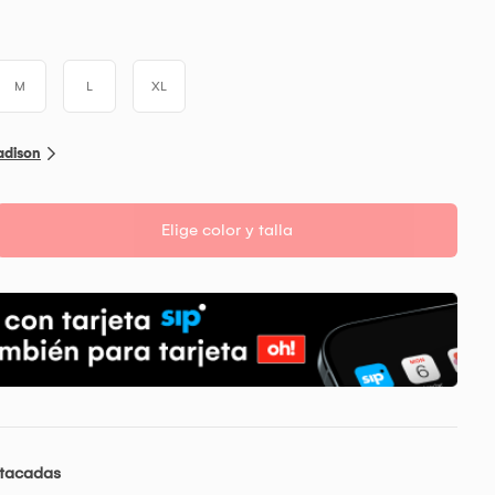
M
L
XL
adison
Elige color y talla
stacadas