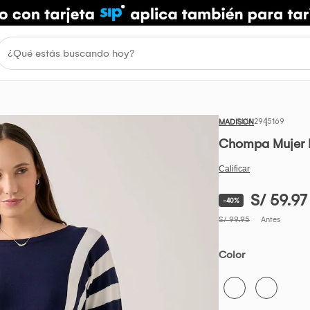
2945169
MADISON
Chompa Mujer 
S/ 59.97
-40%
S/ 99.95
Antes
Color