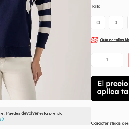
Talla
XS
S
Guía de tallas M
-
+
ine! Puedes
devolver
esta prenda
o
Características de