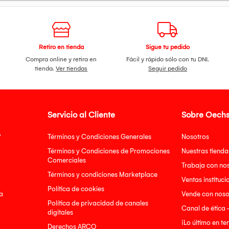
Retiro en tienda
Sigue tu pedido
Compra online y retira en
Fácil y rápido sólo con tu DNI.
tienda.
Ver tiendas
Seguir pedido
Servicio al Cliente
Sobre Oechs
?
Términos y Condiciones Generales
Nosotros
Términos y Condiciones de Promociones
Nuestras tienda
Comerciales
Trabaja con no
Términos y condiciones Marketplace
Ventas instituci
Política de cookies
a
Vende con noso
Política de privacidad de canales
Canal de ética 
digitales
¡Lo último en t
Derechos ARCO