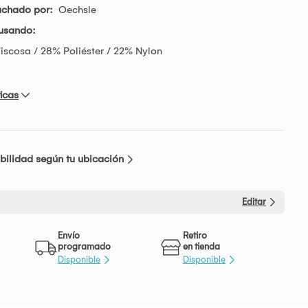
achado por:
Oechsle
usando:
scosa / 28% Poliéster / 22% Nylon
icas
bilidad según tu ubicación
Editar
Envío
Retiro
programado
en tienda
Disponible
Disponible