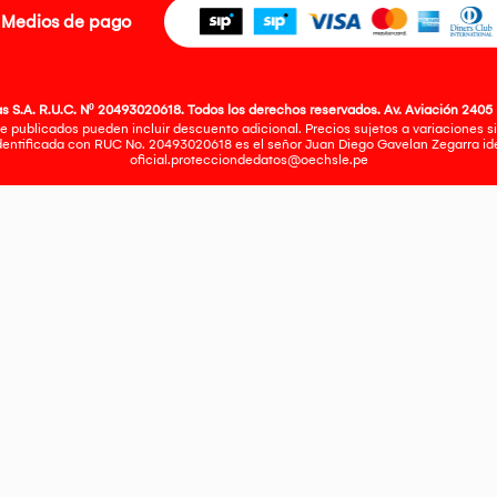
Medios de pago
 S.A. R.U.C. Nº 20493020618. Todos los derechos reservados. Av. Aviación 2405 
e publicados pueden incluir descuento adicional. Precios sujetos a variaciones sin
identificada con RUC No. 20493020618 es el señor Juan Diego Gavelan Zegarra iden
oficial.protecciondedatos@oechsle.pe