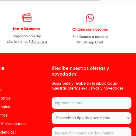
Hasta 36 cuotas
Chatea con nosotros
Pagando con Sip
Escríbenos a nuestro
¿No la tienes?
Solicítala
Whatsapp Chat
le
¡Recibe nuestras ofertas y
novedades!
Suscríbete y recibe en tu inbox todas
nuestras ofertas exclusivas y novedades
s
sotros
onales
tros
- Ethics channel
endencias!