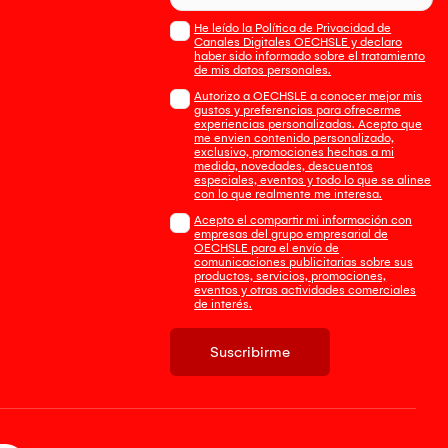
He leído la Política de Privacidad de
Canales Digitales OECHSLE y declaro
haber sido informado sobre el tratamiento
de mis datos personales.
Autorizo a OECHSLE a conocer mejor mis
gustos y preferencias para ofrecerme
experiencias personalizadas. Acepto que
me envien contenido personalizado,
exclusivo, promociones hechas a mi
medida, novedades, descuentos
especiales, eventos y todo lo que se alinee
con lo que realmente me interesa.
Acepto el compartir mi información con
empresas del grupo empresarial de
OECHSLE para el envío de
comunicaciones publicitarias sobre sus
productos, servicios, promociones,
eventos y otras actividades comerciales
de interés.
Suscribirme