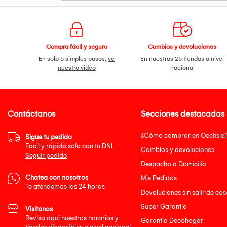
Compra fácil y seguro
Cambios y devoluciones
En solo 6 simples pasos,
ve
En nuestras 26 tiendas a nivel
nuestro video
nacional
Contáctanos
Secciones destacadas
¿Cómo comprar en Oechsle
Sigue tu pedido
Facil y rápido solo con tu DNI
Cambios y devoluciones
Seguir pedido
Despacho a Domicilio
Chatea con nosotros
Mis Pedidos
Te atendemos las 24 horas
Devoluciones sin salir de cas
Super Garantía
Visítanos
Revisa aquí nuestros horarios y
Garantía Decohogar