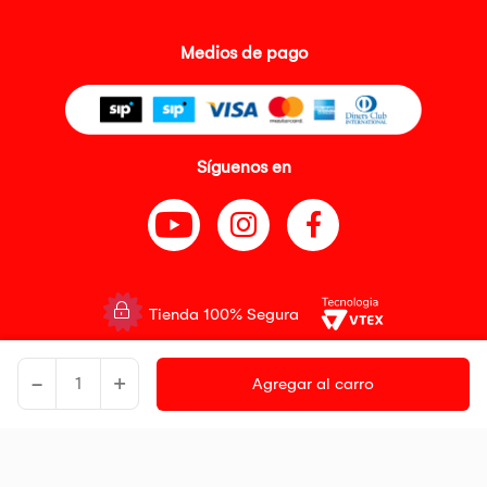
Medios de pago
Síguenos en
Tienda 100% Segura
Tiendas Peruanas S.A. R.U.C. Nº 20493020618. Todos los derechos
-
+
reservados. Av. Aviación 2405 Piso 3, San Borja
Agregar al carro
Precios disponibles solo en www.oechsle.pe. Precios online publicados
pueden incluir descuento adicional. Precios sujetos a variaciones sin
previo aviso. Productos sujetos a disponibilidad de stock
El Oficial de Protección de Datos Personales de Tiendas Peruanas S.A.
identificada con RUC No. 20493020618 es el señor Juan Diego Gavelan
Zegarra identificado con D.N.I. N° 45218133, cuyo correo corporativo de
contacto es
oficial.protecciondedatos@oechsle.pe