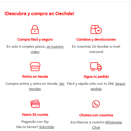
¡Descubre y compra en Oechsle!
Compra fácil y seguro
Cambios y devoluciones
En solo 6 simples pasos,
ve nuestro
En nuestras 26 tiendas a nivel
video
nacional
Retiro en tienda
Sigue tu pedido
Compra online y retira en tienda.
Ver
Fácil y rápido sólo con tu DNI.
Seguir
tiendas
pedido
Hasta 36 cuotas
Chatea con nosotros
Pagando con Sip
Escríbenos a nuestro
Whatsapp
¿No la tienes?
Solicítala
Chat