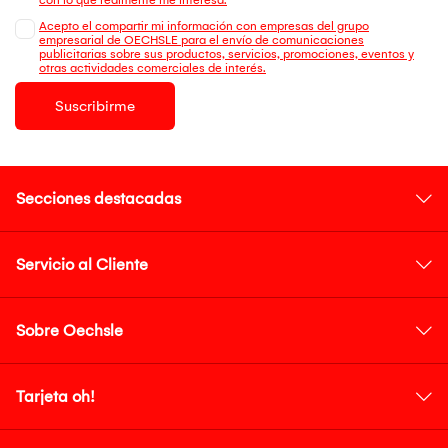
Acepto el compartir mi información con empresas del grupo
empresarial de OECHSLE para el envío de comunicaciones
publicitarias sobre sus productos, servicios, promociones, eventos y
otras actividades comerciales de interés.
Suscribirme
Secciones destacadas
Servicio al Cliente
Sobre Oechsle
Tarjeta oh!