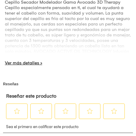
Cepillo Secador Modelador Gama Avocado 3D Therapy
Cepillo especialmente pensado en ti, el cual te ayudará a
tener el cabello con forma, suavidad y volumen. La punta
superior del cepillo es frio al tacto por la cual es muy seguro
al manejarlo, sus cerdas son especiales para un perfecto
cepillado ya que sus puntas son redondeadas para un mejor
trato de tu cabello, es súper ligero y ergonómico de manejar,
cuenta con 3 temperaturas y 3 velocidades, posee una
potencia de 1300 watts obteniendo un cabello listo en tan
solo minutos. AVOCADO ACTIVE OIL TECHNOLOGY Infusión
de aceite de Avocado + Macadamia Oil. La combinación
perfecta para un cabello sano, luminoso y fuerte gracias al
alto contenido de vitamina E. Toda la familia de "essential
oil", tienen incorporado en la cobertura del tubo, un aceite
esencial que aporta los beneficios particulares de cada
ingrediente (antioxidantes, vitaminas, agentes humectantes).
A su vez el aporte del aceite esencial, brinda una experiencia
de deslizamiento superior a cualquier otra conocida. GAMA
3D THERAPY es un exclusivo desarrollo basado en las
propiedades de la tecnología ION PLUS, permite restaurar la
estructura molecular del cabello, devolviéndole su humedad
natural, a la vez que realza su brillo y flexibilidad,
garantizando un resultado de styling perfecto y sin frizz por
mucho más tiempo. Características: Color Verde y Negro
Punta fría 3D Therapy y Avocado active oil technology (tubo