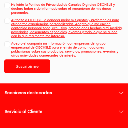
He leído la Política de Privacidad de Canales Digitales OECHSLE y
declaro haber sido informado sobre el tratamiento de mis datos
personales.
Autorizo a OECHSLE a conocer mejor mis gustos y preferencias para
ofrecerme experiencias personalizadas. Acepto que me envien
contenido personalizado, exclusivo, promociones hechas a mi medida,
novedades, descuentos especiales, eventos y todo lo que se alinee
con lo que realmente me interesa.
Acepto el compartir mi información con empresas del grupo
empresarial de OECHSLE para el envío de comunicaciones
publicitarias sobre sus productos, servicios, promociones, eventos y
otras actividades comerciales de interés.
Suscribirme
Secciones destacadas
Servicio al Cliente