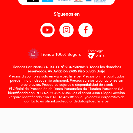
Síguenos en
Tienda 100% Segura
Tiendas Peruanas S.A. R.U.C. Nº 20493020618. Todos los derechos
reservados. Av. Aviación 2405 Piso 3, San Borja
Precios disponibles solo en www.oechsle.pe. Precios online publicados
pueden incluir descuento adicional. Precios sujetos a variaciones sin
previo aviso. Productos sujetos a disponibilidad de stock
El Oficial de Protección de Datos Personales de Tiendas Peruanas S.A.
identificada con RUC No. 20493020618 es el señor Juan Diego Gavelan
Zegarra identificado con D.N.I. N° 45218133, cuyo correo corporativo de
contacto es
oficial.protecciondedatos@oechsle.pe