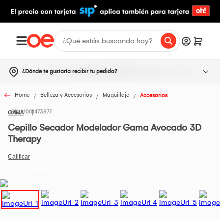
¿Dónde te gustaría recibir tu pedido?
Home
Belleza y Accesorios
Maquillaje
Accesorios
1001473877
GAMA
Cepillo Secador Modelador Gama Avocado 3D
Therapy
Todos los Productos