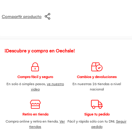
revestido con aceite de palta) Ideal para cabellos secos o
húmedos Cerdas mixtas con puntas redondeadas Control de
temperatura Diseño oval, ligero y ergonómico 4 en 1:
Compartir producto
perfecta para secar, alisar, modelar y dar volumen 3
temperaturas 3 velocidades Cable rotativo 360 grados con
correa para colgar Potencia de 1300W
¡Descubre y compra en Oechsle!
Compra fácil y seguro
Cambios y devoluciones
En solo 6 simples pasos,
ve nuestro
En nuestras 26 tiendas a nivel
video
nacional
Retiro en tienda
Sigue tu pedido
Compra online y retira en tienda.
Ver
Fácil y rápido sólo con tu DNI.
Seguir
tiendas
pedido