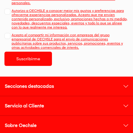
personales.
Autorizo a OECHSLE a conocer mejor mis gustos y preferencias para
ofrecerme experiencias personalizadas. Acepto que me envien
contenido personalizado, exclusivo, promociones hechas a mi medida,
novedades, descuentos especiales, eventos y todo lo que se alinee
con lo que realmente me interesa.
Acepto el compartir mi información con empresas del grupo
empresarial de OECHSLE para el envío de comunicaciones
publicitarias sobre sus productos, servicios, promociones, eventos y
otras actividades comerciales de interés.
Suscribirme
Secciones destacadas
Servicio al Cliente
Sobre Oechsle