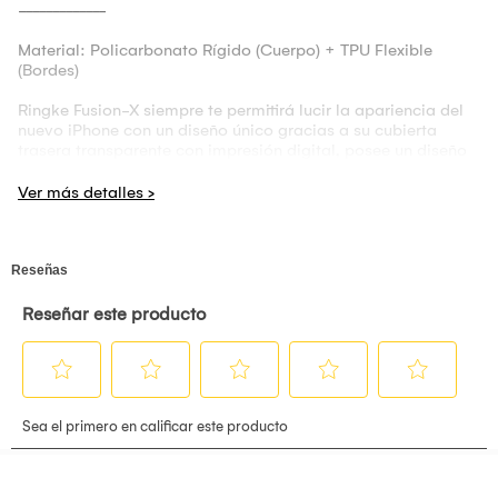
-------------
Material: Policarbonato Rígido (Cuerpo) + TPU Flexible
(Bordes)
Ringke Fusion-X siempre te permitirá lucir la apariencia del
nuevo iPhone con un diseño único gracias a su cubierta
trasera transparente con impresión digital, posee un diseño
rudo pero atractivo y cómodo de sostener, inclusive con
otros accesorios adicionales (ver aqui). Aspecto-calidad que
muchos de nuestros clientes ya conocen y admiran.
Protección avanzada. Disfruta la tranquilidad en todo
momento, Ringke Fusion-X combina 2 materiales en 1:
bordes de TPU flexibles y posterior de Policarbonato de
doble capa rígido anti-rayaduras. Además posee
certificación MIL-STD 810G - 516.6 (Prueba profesional de
impacto durante 26 veces seguidas a 1.2m de altura).
Tecnología Anti-Cling Dot Matrix. La parte trasera no se
adhiere a su dispositivo, evitando el efecto arco iris y otros
no deseados, gracias a su tecnología Dot Matrix.
---------------------------------------------------------------------
-------------