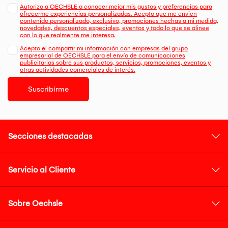
Autorizo a OECHSLE a conocer mejor mis gustos y preferencias para
ofrecerme experiencias personalizadas. Acepto que me envien
contenido personalizado, exclusivo, promociones hechas a mi medida,
novedades, descuentos especiales, eventos y todo lo que se alinee
con lo que realmente me interesa.
Acepto el compartir mi información con empresas del grupo
empresarial de OECHSLE para el envío de comunicaciones
publicitarias sobre sus productos, servicios, promociones, eventos y
otras actividades comerciales de interés.
Suscribirme
Secciones destacadas
Servicio al Cliente
Sobre Oechsle