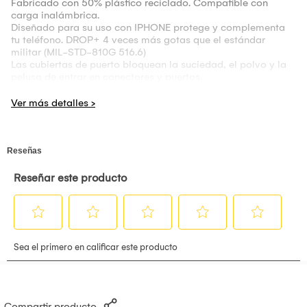
Fabricado con 50% plástico reciclado. Compatible con
carga inalámbrica.
Diseñado para su uso con IPHONE protege y complementa
tu teléfono. DROP+ 4 veces más gotas que el estándar
militar (MIL-STD-810G 516.6)
Las cubiertas de puerto bloquean la suciedad, el polvo y la
pelusa de entrar en conectores y puertos.
Funda incluida que funciona como un clip para cinturón y un
soporte manos libres.
Compartir producto