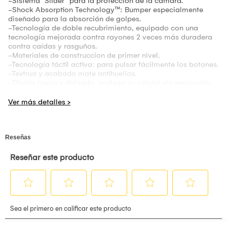
-Sistema "Slider" para la protección de la cámara.
-Shock Absorption Technology™: Bumper especialmente
diseñado para la absorción de golpes.
-Tecnología de doble recubrimiento, equipado con una
tecnología mejorada contra rayones 2 veces más duradera
contra caídas y rasguños.
-Materiales de construccion de primer nivel.
-Tecnología táctil activa: para pulsar fácilmente los botones.
-Textrua y acabado mate antihuellas.
-Diseño ligero y delgado, protega su celular sin engrosarlo
tanto.
-Diseño ajustado; calza de forma perfecta y mantiene el
estilo de su iPHONE.
-Mantiene el acceso a todos los puertos y botones.
- Colores: Negro