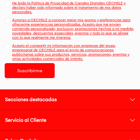
He leído la Política de Privacidad de Canales Digitales OECHSLE y
declaro haber sido informado sobre el tratamiento de mis datos
personales.
Autorizo a OECHSLE a conocer mejor mis gustos y preferencias para
ofrecerme experiencias personalizadas. Acepto que me envien
contenido personalizado, exclusivo, promociones hechas a mi medida,
novedades, descuentos especiales, eventos y todo lo que se alinee
con lo que realmente me interesa.
Acepto el compartir mi información con empresas del grupo
empresarial de OECHSLE para el envío de comunicaciones
publicitarias sobre sus productos, servicios, promociones, eventos y
otras actividades comerciales de interés.
Suscribirme
Secciones destacadas
Servicio al Cliente