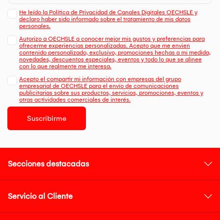
He leído la Política de Privacidad de Canales Digitales OECHSLE y
declaro haber sido informado sobre el tratamiento de mis datos
personales.
Autorizo a OECHSLE a conocer mejor mis gustos y preferencias para
ofrecerme experiencias personalizadas. Acepto que me envien
contenido personalizado, exclusivo, promociones hechas a mi medida,
novedades, descuentos especiales, eventos y todo lo que se alinee
con lo que realmente me interesa.
Acepto el compartir mi información con empresas del grupo
empresarial de OECHSLE para el envío de comunicaciones
publicitarias sobre sus productos, servicios, promociones, eventos y
otras actividades comerciales de interés.
Suscribirme
Secciones destacadas
Servicio al Cliente