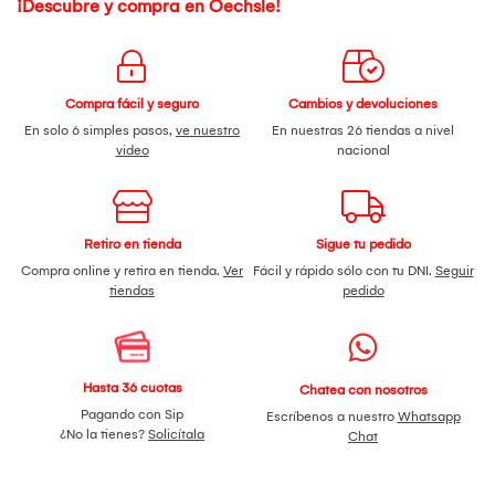
¡Descubre y compra en Oechsle!
Compra fácil y seguro
Cambios y devoluciones
En solo 6 simples pasos,
ve nuestro
En nuestras 26 tiendas a nivel
video
nacional
Retiro en tienda
Sigue tu pedido
Compra online y retira en tienda.
Ver
Fácil y rápido sólo con tu DNI.
Seguir
tiendas
pedido
Hasta 36 cuotas
Chatea con nosotros
Pagando con Sip
Escríbenos a nuestro
Whatsapp
¿No la tienes?
Solicítala
Chat