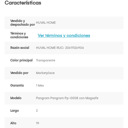
Características
Vendido y
HUVAL HOME
despachado por
Términos y
Ver términos y condiciones
condiciones
Razón social
HUVAL HOME RUC: 20611126906
Color principal
Transparente
Vendido por
Marketplace
Garantía
1 Mes
Modelo
Pangram Pangram Pp-0008 con Magsafe
Largo
2
Alto
19