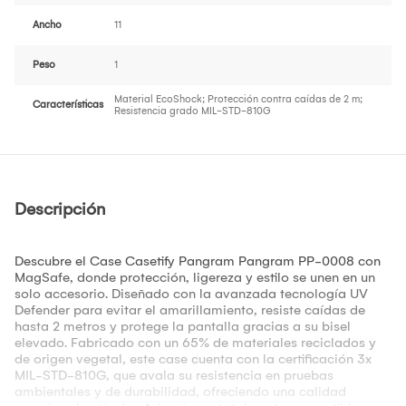
Ancho
11
Peso
1
Material EcoShock; Protección contra caídas de 2 m;
Características
Resistencia grado MIL-STD-810G
Descripción
Descubre el Case Casetify Pangram Pangram PP-0008 con
MagSafe, donde protección, ligereza y estilo se unen en un
solo accesorio. Diseñado con la avanzada tecnología UV
Defender para evitar el amarillamiento, resiste caídas de
hasta 2 metros y protege la pantalla gracias a su bisel
elevado. Fabricado con un 65% de materiales reciclados y
de origen vegetal, este case cuenta con la certificación 3x
MIL-STD-810G, que avala su resistencia en pruebas
ambientales y de durabilidad, ofreciendo una calidad