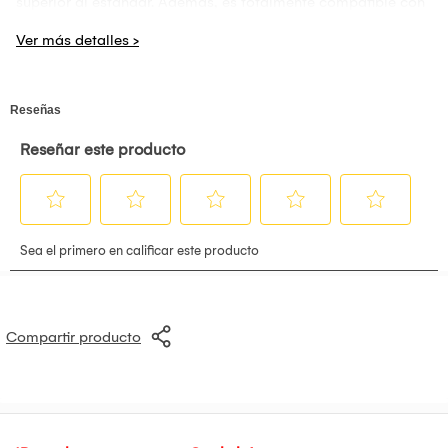
superior al estándar. Además, es totalmente compatible con
carga inalámbrica y MagSafe, para que disfrutes de
comodidad sin límites. Su estructura funcional incluye un
anillo de cámara elevado de 1.7 mm y nuevas entradas
laterales para diversos accesorios. Su diseño único aporta
un estilo moderno y distintivo. Protege y luce tu iPhone con
un case innovador, resistente y lleno de personalidad.
Compartir producto