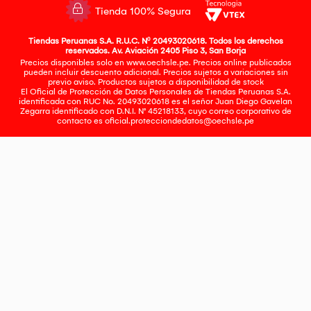
Tienda 100% Segura
Tiendas Peruanas S.A. R.U.C. Nº 20493020618. Todos los derechos
reservados. Av. Aviación 2405 Piso 3, San Borja
Precios disponibles solo en www.oechsle.pe. Precios online publicados
pueden incluir descuento adicional. Precios sujetos a variaciones sin
previo aviso. Productos sujetos a disponibilidad de stock
El Oficial de Protección de Datos Personales de Tiendas Peruanas S.A.
identificada con RUC No. 20493020618 es el señor Juan Diego Gavelan
Zegarra identificado con D.N.I. N° 45218133, cuyo correo corporativo de
contacto es
oficial.protecciondedatos@oechsle.pe