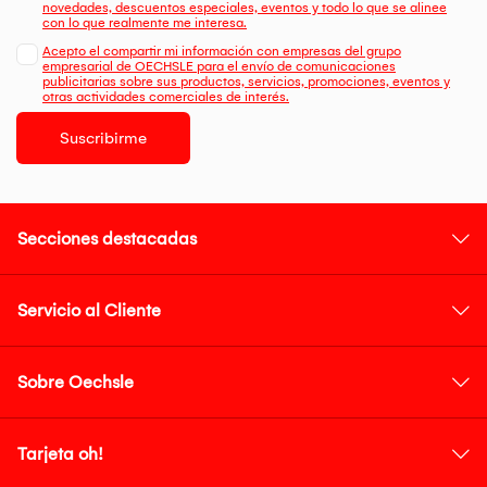
novedades, descuentos especiales, eventos y todo lo que se alinee
con lo que realmente me interesa.
Acepto el compartir mi información con empresas del grupo
empresarial de OECHSLE para el envío de comunicaciones
publicitarias sobre sus productos, servicios, promociones, eventos y
otras actividades comerciales de interés.
Suscribirme
Secciones destacadas
Servicio al Cliente
Sobre Oechsle
Tarjeta oh!