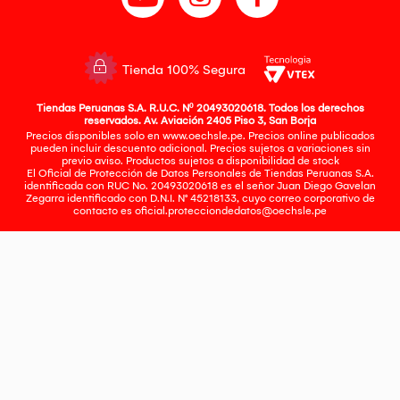
Tienda 100% Segura
Tiendas Peruanas S.A. R.U.C. Nº 20493020618. Todos los derechos
reservados. Av. Aviación 2405 Piso 3, San Borja
Precios disponibles solo en www.oechsle.pe. Precios online publicados
pueden incluir descuento adicional. Precios sujetos a variaciones sin
previo aviso. Productos sujetos a disponibilidad de stock
El Oficial de Protección de Datos Personales de Tiendas Peruanas S.A.
identificada con RUC No. 20493020618 es el señor Juan Diego Gavelan
Zegarra identificado con D.N.I. N° 45218133, cuyo correo corporativo de
contacto es
oficial.protecciondedatos@oechsle.pe