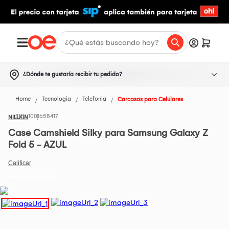
¿Dónde te gustaría recibir tu pedido?
Home
Tecnologia
Telefonia
Carcasas para Celulares
1001658417
NILLKIN
Case Camshield Silky para Samsung Galaxy Z
Fold 5 - AZUL
Todos los Productos