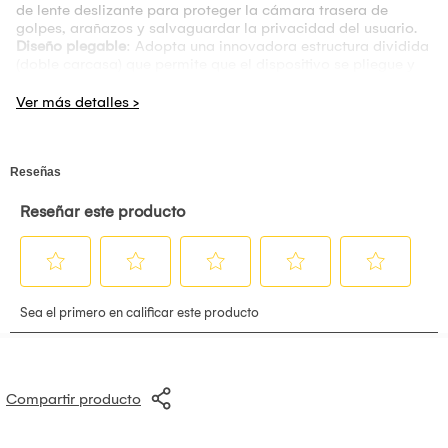
de lente deslizante para proteger la cámara trasera de
golpes, arañazos y salvaguardar la privacidad del usuario.
Diseño plegable
: Adopta una innovadora estructura dividida
(doble carcasa) que permite que el dispositivo se pliegue y
despliegue suavemente.
Funcionalidad de soporte
: Incorpora un diseño de correa
para el dedo que puede convertirse en un soporte para el
teléfono, facilitando la visualización de contenido
multimedia con manos libres.
Textura elegante
: Presenta un diseño estético minimalista
con una textura elegante, adecuada tanto para ocasiones de
ocio como de negocios.
Compartir producto