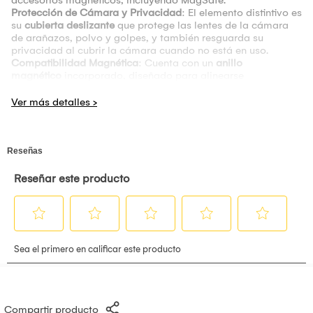
accesorios magnéticos, incluyendo MagSafe.
Protección de Cámara y Privacidad
: El elemento distintivo es
su
cubierta deslizante
que protege las lentes de la cámara
de arañazos, polvo y golpes, y también resguarda su
privacidad al cubrir la cámara cuando no está en uso.
Compatibilidad Magnética
: Cuenta con un
anillo
magnético
incorporado, diseñado para alinearse
perfectamente con los cargadores inalámbricos MagSafe y
otros accesorios magnéticos, lo que permite una carga más
rápida y estable.
Material y Construcción
: Está fabricada con una
combinación de materiales de alta calidad: un marco
de
TPU flexible
(poliuretano termoplástico) y una parte
trasera de
PC rígido
(policarbonato), lo que proporciona una
protección dual y la hace resistente al desgaste.
Protección Contra Caídas
: Incorpora
bolsas de aire
o
esquinas reforzadas resistentes a impactos en los cuatro
extremos para absorber y dispersar eficazmente los golpes
en caso de caída.
Agarre y Sensación Táctil
: La superficie trasera tiene un
diseño de sarga o rayas con una
capa oleofóbica
que resiste
las huellas dactilares y las manchas de aceite, además de
proporcionar un agarre mejorado y una sensación agradable
al tacto.
Compartir producto