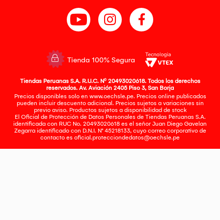
Tienda 100% Segura
Tiendas Peruanas S.A. R.U.C. Nº 20493020618. Todos los derechos
reservados. Av. Aviación 2405 Piso 3, San Borja
Precios disponibles solo en www.oechsle.pe. Precios online publicados
pueden incluir descuento adicional. Precios sujetos a variaciones sin
previo aviso. Productos sujetos a disponibilidad de stock
El Oficial de Protección de Datos Personales de Tiendas Peruanas S.A.
identificada con RUC No. 20493020618 es el señor Juan Diego Gavelan
Zegarra identificado con D.N.I. N° 45218133, cuyo correo corporativo de
contacto es
oficial.protecciondedatos@oechsle.pe