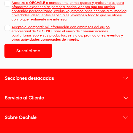
Autorizo a OECHSLE a conocer mejor mis gustos y preferencias para
ofrecerme experiencias personalizadas. Acepto que me envien
contenido personalizado, exclusivo, promociones hechas a mi medida,
novedades, descuentos especiales, eventos y todo lo que se alinee
con lo que realmente me interesa.
Acepto el compartir mi información con empresas del grupo
empresarial de OECHSLE para el envío de comunicaciones
publicitarias sobre sus productos, servicios, promociones, eventos y
otras actividades comerciales de interés.
Suscribirme
Secciones destacadas
Servicio al Cliente
Sobre Oechsle