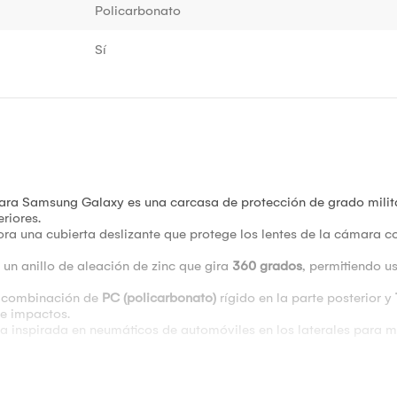
Policarbonato
Sí
ra Samsung Galaxy es una carcasa de protección de grado milit
eriores.
ora una cubierta deslizante que protege los lentes de la cámara 
 un anillo de aleación de zinc que gira
360 grados
, permitiendo u
a combinación de
PC (policarbonato)
rígido en la parte posterior y
de impactos.
ra inspirada en neumáticos de automóviles en los laterales para me