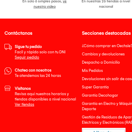
En solo 6 simples pasos,
ve
En nuestras 26 tiendas a nivel
nuestro video
nacional
Contáctanos
Secciones destacadas
¿Cómo comprar en Oechsle
Sigue tu pedido
Facil y rápido solo con tu DNI
Cambios y devoluciones
Seguir pedido
Despacho a Domicilio
Chatea con nosotros
Mis Pedidos
Te atendemos las 24 horas
Devoluciones sin salir de cas
Super Garantía
Visítanos
Revisa aquí nuestros horarios y
Garantía Decohogar
tiendas disponibles a nivel nacional
Garantía en Electro y Máqui
Ver tiendas
Deporte
Gestión de Residuos de Apar
Eléctricos y Electrónicos (RA