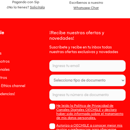
Pagando con Sip
Escríbenos a nuestro
¿No la tienes?
Solicítala
Whatsapp Chat
le
¡Recibe nuestras ofertas y
novedades!
Suscríbete y recibe en tu inbox todas
nuestras ofertas exclusivas y novedades
s
sotros
onales
tros
- Ethics channel
endencias!
He leído la Política de Privacidad de
Canales Digitales OECHSLE y declaro
haber sido informado sobre el tratamiento
de mis datos personales.
Autorizo a OECHSLE a conocer mejor mis
gustos y preferencias para ofrecerme