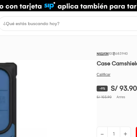
1001683940
NILLKIN
Case Camshield
S/ 93.90
-9%
S/ 103.90
Antes
-
+