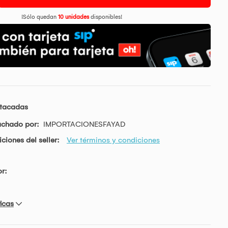
¡Sólo quedan
10 unidades
disponibles!
stacadas
achado por:
IMPORTACIONESFAYAD
ciones del seller:
Ver términos y condiciones
r:
icas