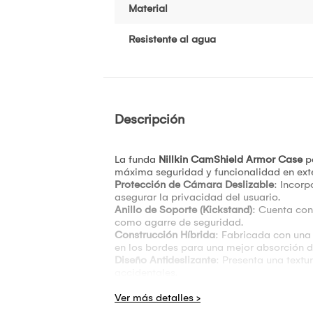
Material
Resistente al agua
Descripción
La funda
Nillkin CamShield Armor Case
pa
máxima seguridad y funcionalidad en ext
Protección de Cámara Deslizable
: Incorp
asegurar la privacidad del usuario.
Anillo de Soporte (Kickstand)
: Cuenta con
como agarre de seguridad.
Construcción Híbrida
: Fabricada con un
en los bordes para una mejor absorción 
Diseño Antideslizante
: Presenta una textu
accidentales.