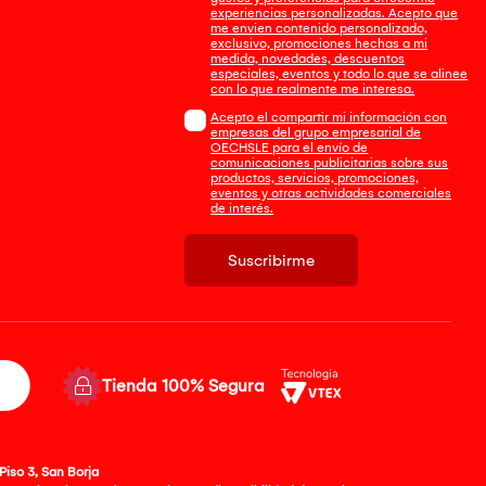
experiencias personalizadas. Acepto que
me envien contenido personalizado,
exclusivo, promociones hechas a mi
medida, novedades, descuentos
especiales, eventos y todo lo que se alinee
con lo que realmente me interesa.
Acepto el compartir mi información con
empresas del grupo empresarial de
OECHSLE para el envío de
comunicaciones publicitarias sobre sus
productos, servicios, promociones,
eventos y otras actividades comerciales
de interés.
Suscribirme
Tienda 100% Segura
Piso 3, San Borja