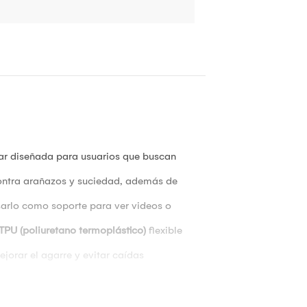
ar diseñada para usuarios que buscan
contra arañazos y suciedad, además de
sarlo como soporte para ver videos o
TPU (poliuretano termoplástico)
flexible
jorar el agarre y evitar caídas