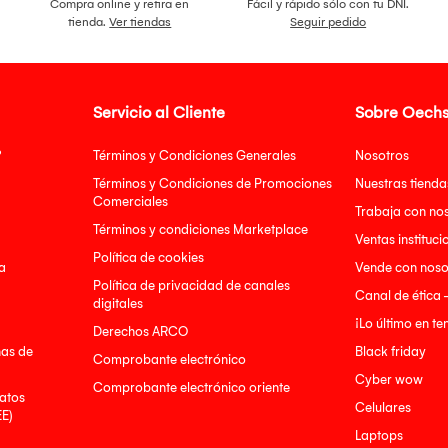
Compra online y retira en
Fácil y rápido sólo con tu DNI.
tienda.
Ver tiendas
Seguir pedido
Servicio al Cliente
Sobre Oechs
?
Términos y Condiciones Generales
Nosotros
Términos y Condiciones de Promociones
Nuestras tienda
Comerciales
Trabaja con no
Términos y condiciones Marketplace
Ventas instituci
Política de cookies
a
Vende con noso
Política de privacidad de canales
Canal de ética 
digitales
¡Lo último en t
Derechos ARCO
nas de
Black friday
Comprobante electrónico
Cyber wow
Comprobante electrónico oriente
atos
Celulares
EE)
Laptops